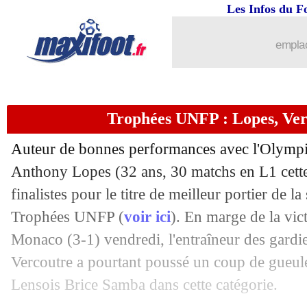
Les Infos du F
20/05
Lille
: pour Tudor, l'OM était meilleur
emplac
20/05
Lille
: Cabella prévient Monaco
20/05
OM
: les mots durs de Veretout
Trophées UNFP : Lopes, Verc
20/05
Esp.
: le Barça gâche sa fête
Auteur de bonnes performances avec l'Olympi
20/05
L1
: Lille 2-1 Marseille (fini)
Anthony
Lopes
(32 ans, 30 matchs en L1 cette
finalistes pour le titre de meilleur portier de l
20/05
Ita.
: triplé pour Giroud, Milan cartonn
Trophées UNFP (
voir ici
). En marge de la vic
Monaco (3-1) vendredi, l'entraîneur des gard
20/05
Barça
: Lenglet, Tottenham confirme
Vercoutre a pourtant poussé un coup de gueule
Lensois Brice Samba dans cette catégorie.
20/05
Nantes
: Aristouy ressent de la peur