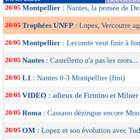
de
20/05
Montpellier
: Nantes, la pensée de De
lecture
20/05
Trophées UNFP
: Lopes, Vercoutre ag
OK
20/05
Montpellier
: Lecomte veut finir à fo
20/05
Nantes
: Castelletto n'a pas les mots...
20/05
L1
: Nantes 0-3 Montpellier (fini)
20/05
VIDEO
: adieux de Firmino et Milner
20/05
Roma
: Cassano dézingue encore Mou
20/05
OM
: Lopez et son évolution avec Tu