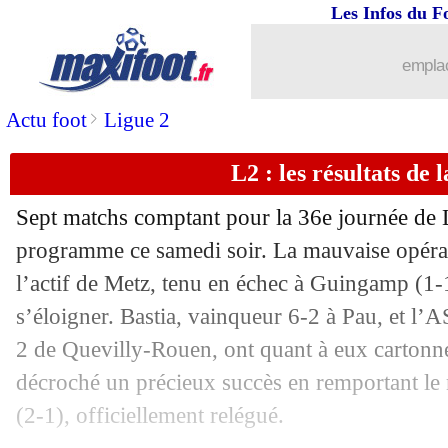
Les Infos du F
...
brèves d'AUJOURD'HUI ( 8 août 202
emplac
...
Liste des brèves du dim. 21 mai 2023
>
Actu foot
Ligue 2
L2 : les résultats de l
20/05
OM
: le frère de Guendouzi épingle T
Sept matchs comptant pour la 36e journée de L
20/05
OM
: Rongier déplore une faillite
programme ce samedi soir. La mauvaise opérati
l’actif de Metz, tenu en échec à Guingamp (1-1
20/05
Lille
: David souligne l'impact de Fon
s’éloigner. Bastia, vainqueur 6-2 à Pau, et l’
20/05
Lille
: pour Tudor, l'OM était meilleur
2 de Quevilly-Rouen, ont quant à eux cartonné
décroché un précieux succès en remportant le
20/05
Lille
: Cabella prévient Monaco
(2-1), officiellement relégué.