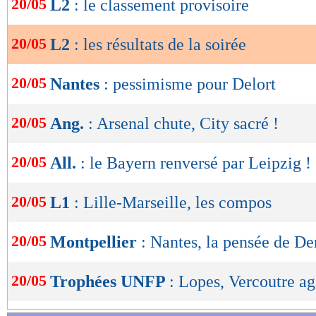
20/05
L2
: le classement provisoire
de
lecture
20/05
L2
: les résultats de la soirée
OK
20/05
Nantes
: pessimisme pour Delort
20/05
Ang.
: Arsenal chute, City sacré !
20/05
All.
: le Bayern renversé par Leipzig !
20/05
L1
: Lille-Marseille, les compos
20/05
Montpellier
: Nantes, la pensée de De
20/05
Trophées UNFP
: Lopes, Vercoutre ag