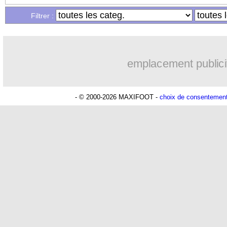
11/05
Lyon
: sans Denayer et Tete à Marseill
Filtrer :
11/05
Barça
: l'Inter ? Rakitic en a marre....
emplacement publici
11/05
Lyon
: Juninho, Génésio valide la pist
11/05
PSG
: Marquinhos expulsé, Tuchel sur
- © 2000-2026 MAXIFOOT -
choix de consentemen
11/05
PSG
: Di Maria veut finir sur "une bo
11/05
L1
: Amiens-Toulouse, les compos
11/05
L1
: Caen-Reims, les compos
11/05
L1
: Nimes-Monaco, les compos