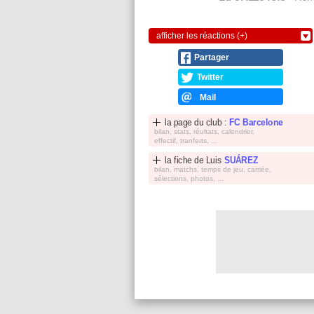
afficher les réactions (+)
Partager
Twitter
Mail
la page du club :
FC Barcelone
bilan, stats, réultats, calendrier,
effectif, tranferts, ...
la fiche de
Luis
SUÁREZ
bilan, matchs, temps de jeu, carriée,
sélections, photos, ...