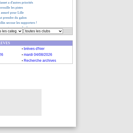
sset a d'autres priorités
rouille les pistes
 assuré pour Lille
ut prendre du galon
ollin secoue les supporters !
n remet une couche !
es du ven. 10 mai 2019
es du jeu. 9 mai 2019
REVES
.
brèves d'hier
.
26
mardi 04/08/2026
.
Recherche archives