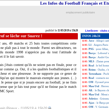
Les Infos du Football Français et E
L1
: Nice-Nantes,
11/05
L1
: Dijon-Strasb
11/05
L1
: Angers 1-2 Pa
11/05
emplacement publicitaire
Tottenham
: Poch
11/05
OM
: Eyraud récl
11/05
All.
: Dortmund re
11/05
Real
: Zidane vol
11/05
publié le
11/05/2019 à 15h20
LiveScore
-
clubs 
VIDEO
: la bour
11/05
uf se lâche sur Suarez !
INFOS 24h/24
OM
: Gomis atten
11/05
Juve
: Allegri ca
11/05
 ans, 49 matchs et 25 buts toutes compétitions cette
L1
: Angers-Paris
11/05
ne plaît pas à tout le monde. Parmi ses détracteurs, on
PSG
: pour Allan,
11/05
u monde 1998 n'apprécie pas du tout l'attitude de
Barça
: Leboeuf s
11/05
t il le fait savoir.
Barça
: André Go
11/05
MLS
: Zlatan pr
11/05
s j'étais content qu'ils ne soient pas en finale, pour ce
Real
: le bel ho
11/05
r comme ça. Oui, il a les qualités footballistiques et il
Reims
: Oudin, c'
11/05
richeur et une pleureuse. Je ne supporte pas ce genre de
Tottenham
: Poch
11/05
uelqu'un qui montre le mauvais exemple aux jeunes. (...)
Real
: contacts n
11/05
 Je pense que si je jouais encore au football, je ne finis
OM
: Eyraud pro
11/05
Man Utd
: Herrer
pense que je fais tout pour qu'il ne finisse pas le match
11/05
All.
: le Bayern ch
11/05
 RMC Sport.
Man Utd
: Messi 
11/05
Atletico
: Griezma
11/05
Ajax
: le Barça p
11/05
OM
: V. Germain -
11/05
ain Rigaux - 11/05/19 à 15h20