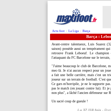
Actu foot
La Liga
Barça
>
>
Barça : Leboe
Avant-centre talentueux, Luis
Suarez
(32
saison) possède aussi un tempérament qui 
retrouve Frank Leboeuf. Le champion d
l'attaquant du FC Barcelone sur le terrain, e
"J'aime beaucoup le club de Barcelone, mai
mec-là. Je n'ai aucun respect pour un joueu
a fait une belle carrière, mais c'est un t
joueur sur un terrain de football. C'est q
Ce gars m'horripile, je ne le supporte pas.
pas le match (en jouant contre lui). Et je 
non plus", a lâché l'ancien défenseur sur
Un sacré coup de gueule !
Lu 37.118 fois
- Rom