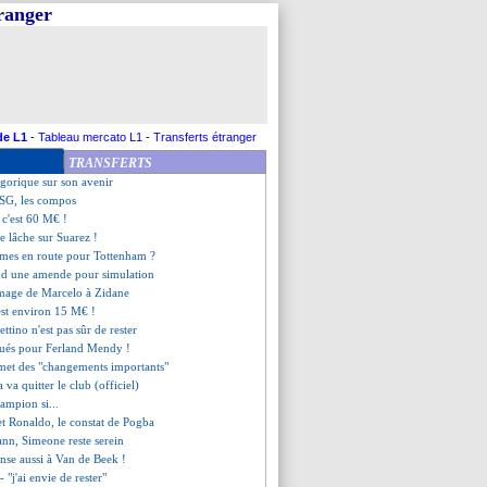
tranger
 les compos
ourg, les compos
ris SG (fini)
ettino et le discours de Lloris
ame l'union sacrée contre l'OL
colle au Bayern !
e au secours de Valverde
de L1
-
Tableau mercato L1
-
Transferts étranger
de du gardien de Dortmund
TRANSFERTS
d "les bonnes décisions"
tégorique sur son avenir
 SG, les compos
 c'est 60 M€ !
e lâche sur Suarez !
mes en route pour Tottenham ?
end une amende pour simulation
mmage de Marcelo à Zidane
est environ 15 M€ !
ettino n'est pas sûr de rester
oués pour Ferland Mendy !
met des "changements importants"
a va quitter le club (officiel)
ampion si...
et Ronaldo, le constat de Pogba
nn, Simeone reste serein
ense aussi à Van de Beek !
 "j'ai envie de rester"