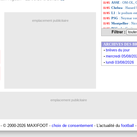
ASSE
: OM-OL, Ga
11/05
Chelsea
: Hazard b
11/05
L1
: le podium est
11/05
PSG
: Neymar ve
11/05
emplacement publicitaire
Montpellier
: Nic
11/05
PSG
: Le Graët e
11/05
Filtrer :
Liste des brèv
...
Liste des brèv
...
ARCHIVES DES B
.
brèves du jour
.
mercredi 05/08/20
.
lundi 03/08/2026
emplacement publicitaire
- © 2000-2026 MAXIFOOT -
choix de consentement
- L'actualité du
football
-