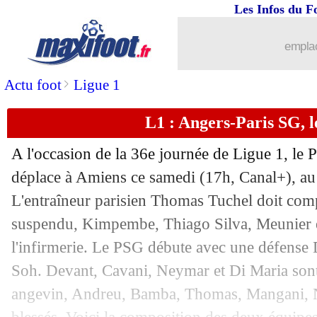
Les Infos du F
11/05
Barça
: l'Inter ? Rakitic en a marre....
emplac
11/05
Lyon
: Juninho, Génésio valide la pist
>
Actu foot
Ligue 1
11/05
PSG
: Marquinhos expulsé, Tuchel sur
L1 : Angers-Paris SG, 
11/05
PSG
: Di Maria veut finir sur "une bo
A l'occasion de la 36e journée de Ligue 1, le 
11/05
L1
: Amiens-Toulouse, les compos
déplace à Amiens ce samedi (17h, Canal+), 
L'entraîneur parisien Thomas Tuchel doit co
11/05
L1
: Caen-Reims, les compos
suspendu, Kimpembe, Thiago Silva, Meunier e
l'infirmerie. Le PSG débute avec une défen
11/05
L1
: Nimes-Monaco, les compos
Soh. Devant, Cavani, Neymar et Di Maria sont 
angevin, Andreu, Bamba, Thomas, Mangani, N
11/05
L1
: Nice-Nantes, les compos