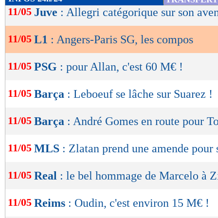
06/04
Nul
3-3
de
11/05
Juve
: Allegri catégorique sur son aven
buts
encaissés/match
lecture
0,92
1,14 -
statistiques toutes compétitions con
11/05
L1
: Angers-Paris SG, les compos
OK
Lu 9.405 fois
- Damien Da Silva 
11/05
PSG
: pour Allan, c'est 60 M€ !
11/05
Barça
: Leboeuf se lâche sur Suarez !
11/05
Barça
: André Gomes en route pour T
11/05
MLS
: Zlatan prend une amende pour 
11/05
Real
: le bel hommage de Marcelo à Z
11/05
Reims
: Oudin, c'est environ 15 M€ !