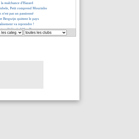
t la malchance d'Hazard
mbele, Petit comprend Mourinho
n n'est pas un passionné
et Bergwijn quittent le pays
traînement va reprendre !
ient l'idée de Villas-Boas
ut pas reprendre pour l'argent
té veut revenir
icace de Payet à la police
i Maria accuse le coup...
 revenir à ses conditions
 la bourde de M6 !
maillots ont fuité
 - "j'aurais les boules !"
 à fond sur Camavinga ?
interdit les entraînements !
aleta-Car fixé ?
li geste du Barça et de Man City
partiel refusé ?
 Canal+ ?
stü Reçber hospitalisé
t rentré au Costa Rica !
es du sam. 28 mars 2020
es du ven. 27 mars 2020