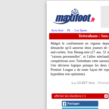
Actu foot
PL
Les Spurs
>
>
Tottenham : Son e
Malgré le confinement en vigueur dep
dimanche qu'il autorise deux joueurs de so
sud-coréen, Son Heung-min (27 ans, 32 mat
"raisons personnelles", et l'ailier néerlan
compétitions avec Tottenham cette saison) 
Une décision logique puisque les deux 
Premier League a de toute façon été repo
hypothèse très optimiste).
Lu 13.827 fois
- Romain
afficher les réactions (+)
Partager