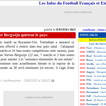
Les Infos du Football Français et E
emplacement publicitaire
publié le
29/03/2020 à 16h23
LiveScore
-
clubs 
t Bergwijn quittent le pays
INFOS 24h/24
brèves d'AUJ
...
uis mardi au Royaume-Uni, Tottenham a annoncé ce
Liste des brèv
...
n effectif à rentrer dans leur pays natal : l'attaquant
Foot
: Olmeta ne 
29/03
chs et 16 buts toutes compétitions cette saison), pour
VIDEO
: Benzem
29/03
dais
Steven Bergwijn
(22 ans, 7 matchs et 2 buts toutes
Real
: Ronaldo pa
29/03
pour assister à la "naissance imminente de son enfant".
Barça
: Lasarte e
29/03
hommes sont actuellement blessés et la reprise de la
Séville
: une offr
29/03
ussée au 30 avril minimum (et encore, il s'agit d'une
Arsenal
: Aubamey
29/03
Angers
: Mangani
29/03
Lyon
: le princip
29/03
 Lantheaume - 29/03/20 à 16h23
PSG
: rentré au p
29/03
PSG
: Hermel s'e
29/03
Tottenham
: Kane
29/03
Dortmund
: Sanc
29/03
EdF
: Charbonnie
29/03
emplacement publicitaire
Real
: Di Maria n
29/03
Dortmund
: 50 
29/03