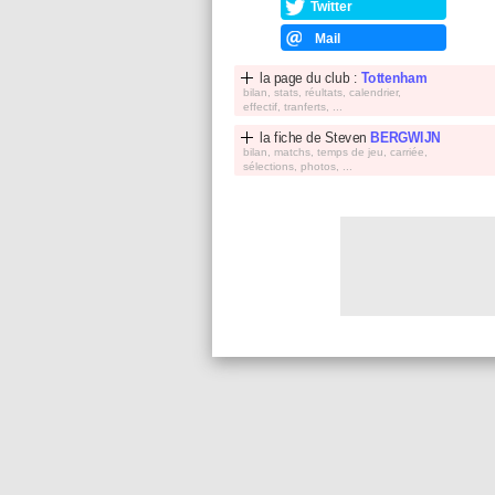
Twitter
Mail
la page du club :
Tottenham
bilan, stats, réultats, calendrier,
effectif, tranferts, ...
la fiche de
Steven
BERGWIJN
bilan, matchs, temps de jeu, carriée,
sélections, photos, ...