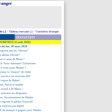
tranger
de L1
-
Tableau mercato L1
-
Transferts étranger
TRANSFERTS
OURD'HUI ( 8 août 2026)
es du lun. 30 mars 2020
regrette pas les "chèvres"
a allume Giroud !
rti à cause de Messi ?
t le "bouc émissaire" Griezmann
e à venir pour Shaqiri ?
ang va "essayer" de rester
 ouvert à un nouveau défi
al regret de Rafael
ays, Navas se justifie
n prend à Di Maria !
 prévient ses dirigeants
ho, l'avertissement de Watzke
r regrette le gâchis Gourcuff
'a toujours pas digéré
M€ de manque à gagner pour Watzke