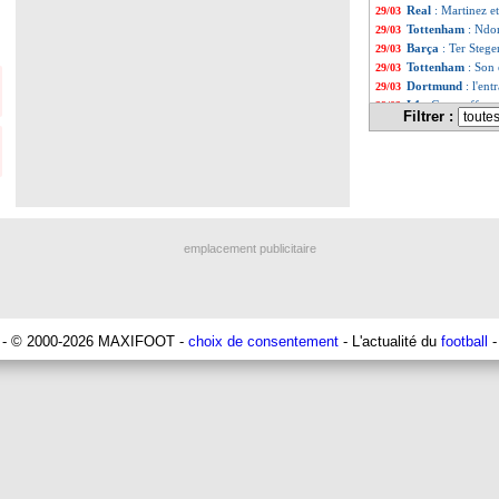
Real
: Martinez e
29/03
Tottenham
: Ndo
29/03
Barça
: Ter Stege
29/03
Tottenham
: Son 
29/03
Dortmund
: l'en
29/03
L1
: Gourcuff sout
29/03
Filtrer :
Lens
: Leca ne ve
29/03
L1
: Cheick Diaba
29/03
PHOTO
: la déd
29/03
PSG
: confiné, D
29/03
Barça
: Xavi veut
29/03
PHOTO
: Messi,
29/03
Real
: les futurs 
29/03
emplacement publicitaire
Amiens
: C. Jallet
29/03
Rennes
: le Real
29/03
Ita.
: le ministre 
29/03
OM
: le prix de C
29/03
Coronavirus
: jo
29/03
- © 2000-2026 MAXIFOOT -
choix de consentement
- L'actualité du
football
-
Esp.
: le chômage 
29/03
L1
: beIN comme
29/03
Coronavirus
: Rü
29/03
PSG
: Navas serai
29/03
Liste des brèv
...
Liste des brèv
...