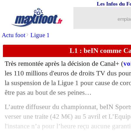
Les Infos du F
29/03
Real
: Martinez et la malchance d'Haz
emplac
29/03
Tottenham
: Ndombele, Petit compre
>
Actu foot
Ligue 1
29/03
Barça
: Ter Stegen n'est pas un passio
L1 : beIN comme Ca
29/03
Tottenham
: Son et Bergwijn quittent 
Très remontée après la décision de Canal+ (
voi
29/03
Dortmund
: l'entraînement va reprend
les 110 millions d'euros de droits TV dus pour 
la suspension de la Ligue 1 pour cause de coro
29/03
L1
: Gourcuff soutient l'idée de Villas
être pas au bout de ses peines…
29/03
Lens
: Leca ne veut pas reprendre pour
L’autre diffuseur du championnat, beIN Sports,
verser une traite (42 M€) au 5 avril et L’Equ
29/03
L1
: Cheick Diabaté veut revenir
l'instance n’a pour l’heure reçu aucune garanti