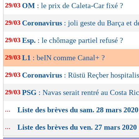
29/03
OM
: le prix de Caleta-Car fixé ?
de
lecture
29/03
Coronavirus
: joli geste du Barça et 
OK
29/03
Esp.
: le chômage partiel refusé ?
29/03
L1
: beIN comme Canal+ ?
29/03
Coronavirus
: Rüstü Reçber hospitali
29/03
PSG
: Navas serait rentré au Costa Ric
...
Liste des brèves du sam. 28 mars 2020
...
Liste des brèves du ven. 27 mars 2020