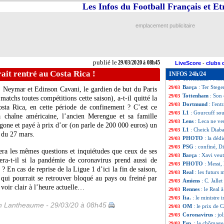
Lyon
: le princip
29/03
Les Infos du Football Français et E
PSG
: rentré au p
29/03
PSG
: Hermel s'e
29/03
emplacement publicitaire
Tottenham
: Kane
29/03
Dortmund
: Sanc
29/03
EdF
: Charbonnie
29/03
Real
: Di Maria n
29/03
publié le
29/03/2020 à 08h45
Dortmund
: 50 
29/03
LiveScore
-
clubs 
Real
: Martinez e
29/03
ait rentré au Costa Rica !
INFOS 24h/24
Tottenham
: Ndo
29/03
Barça
: Ter Stege
29/03
a, Neymar et Edinson Cavani, le gardien de but du Paris
Tottenham
: Son 
29/03
matchs toutes compétitions cette saison), a-t-il quitté la
Dortmund
: l'en
29/03
osta Rica, en cette période de confinement ? C’est ce
L1
: Gourcuff sout
29/03
chaîne américaine, l’ancien Merengue et sa famille
Lens
: Leca ne ve
29/03
gone et payé à prix d’or (on parle de 200 000 euros) un
L1
: Cheick Diaba
29/03
t du 27 mars.
PHOTO
: la déd
29/03
PSG
: confiné, D
29/03
vera les mêmes questions et inquiétudes que ceux de ses
Barça
: Xavi veut
29/03
era-t-il si la pandémie de coronavirus prend aussi de
PHOTO
: Messi,
29/03
? En cas de reprise de la Ligue 1 d’ici la fin de saison,
Real
: les futurs 
29/03
qui pourrait se retrouver bloqué au pays ou freiné par
Amiens
: C. Jallet
29/03
 voir clair à l’heure actuelle…
Rennes
: le Real
29/03
Ita.
: le ministre 
29/03
 Lantheaume - 29/03/20 à 08h45
OM
: le prix de C
29/03
Coronavirus
: jo
29/03
Esp.
: le chômage 
29/03