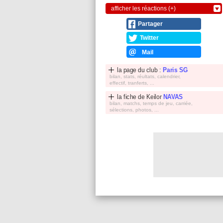
afficher les réactions (+)
Partager
Twitter
Mail
la page du club :
Paris SG
bilan, stats, réultats, calendrier,
effectif, tranferts, ...
la fiche de
Keilor
NAVAS
bilan, matchs, temps de jeu, carriée,
sélections, photos, ...