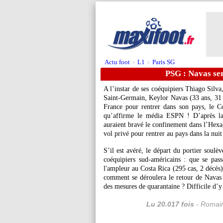
Actu foot
L1
Paris SG
>
>
PSG : Navas ser
A l’instar de ses coéquipiers Thiago Silv
Saint-Germain, Keylor
Navas
(33 ans, 31 
France pour rentrer dans son pays, le C
qu’affirme le média ESPN ! D’après la 
auraient bravé le confinement dans l’Hexa
vol privé pour rentrer au pays dans la nui
S’il est avéré, le départ du portier soulè
coéquipiers sud-américains : que se pass
l'ampleur au Costa Rica (295 cas, 2 décès) 
comment se déroulera le retour de Navas 
des mesures de quarantaine ? Difficile d’y
Lu 20.017 fois
- Romain