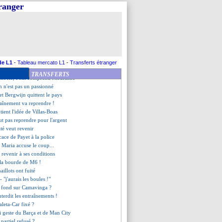
al regret de Rafael
tranger
ays, Navas se justifie
n prend à Di Maria !
 prévient ses dirigeants
ho, l'avertissement de Watzke
r regrette le gâchis Gourcuff
'a toujours pas digéré
M€ de manque à gagner pour Watzke
de L1
-
Tableau mercato L1
-
Transferts étranger
t la malchance d'Hazard
TRANSFERTS
mbele, Petit comprend Mourinho
n n'est pas un passionné
et Bergwijn quittent le pays
traînement va reprendre !
ient l'idée de Villas-Boas
ut pas reprendre pour l'argent
té veut revenir
icace de Payet à la police
i Maria accuse le coup...
 revenir à ses conditions
 la bourde de M6 !
maillots ont fuité
 - "j'aurais les boules !"
 à fond sur Camavinga ?
interdit les entraînements !
aleta-Car fixé ?
li geste du Barça et de Man City
partiel refusé ?