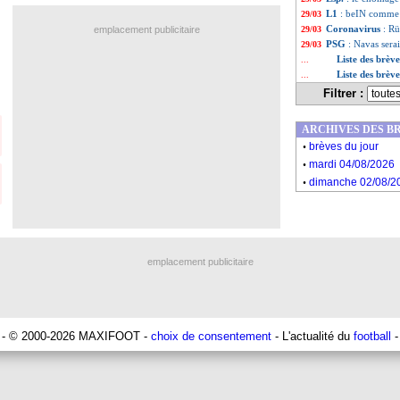
L1
: beIN comme
29/03
Coronavirus
: Rü
emplacement publicitaire
29/03
PSG
: Navas serai
29/03
Liste des brèv
...
Liste des brèv
...
Filtrer :
ARCHIVES DES B
.
brèves du jour
.
mardi 04/08/2026
.
dimanche 02/08/2
emplacement publicitaire
- © 2000-2026 MAXIFOOT -
choix de consentement
- L'actualité du
football
-