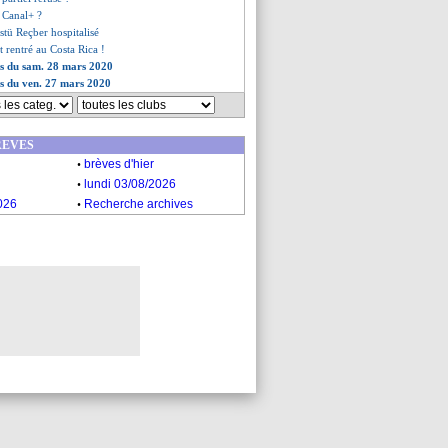
 Canal+ ?
stü Reçber hospitalisé
t rentré au Costa Rica !
es du sam. 28 mars 2020
es du ven. 27 mars 2020
REVES
.
brèves d'hier
.
lundi 03/08/2026
.
026
Recherche archives