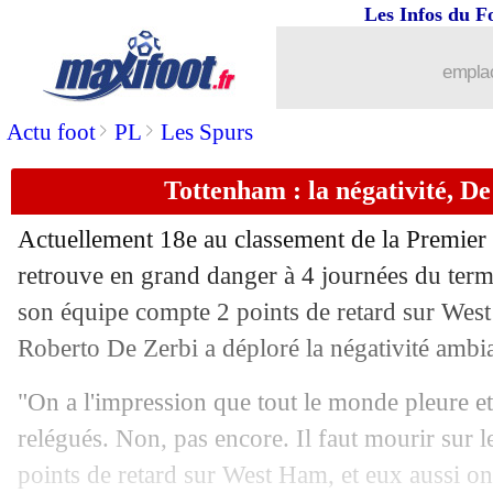
Les Infos du F
...
brèves d'AUJOURD'HUI ( 9 août 202
emplac
...
Liste des brèves du sam. 2 mai 2026
>
>
Actu foot
PL
Les Spurs
01/05
Lyon
: un attaquant suédois dans le vi
Tottenham : la négativité, De
01/05
Ita.
: Pise et l'Hellas descendent en Se
Actuellement 18e au classement de la Premier
01/05
Nantes
: Lopes incertain contre l'OM
retrouve en grand danger à 4 journées du term
son équipe compte 2 points de retard sur Wes
01/05
PSG
: Marin dans le but face à Lorient
Roberto De Zerbi a déploré la négativité ambi
01/05
Lorient
: Still pour remplacer Pantalo
"On a l'impression que tout le monde pleure 
relégués. Non, pas encore. Il faut mourir sur 
01/05
Brighton
: un combattant de MMA e
points de retard sur West Ham, et eux aussi ont