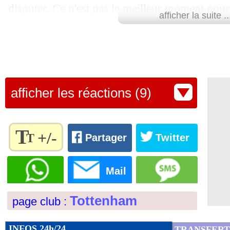
disputer. Ce n'est pas le meilleur moment pour
01/05
Nice
: un concurrent dans le dossier W
afficher la suite ..
difficile et éprouvante. Mais les perdants pleur
01/05
Arsenal
: Gabriel Jesus intéresse Mila
vision négative. Je ne veux pas que mes proch
choses différemment de moi. Le défi le plus i
01/05
Monaco
: première titularisation pour
faire taire cette petite voix en nous. Chez les jo
afficher les réactions (9)
supporters", a lancé l'Italien face aux médias 
01/05
Nice
: Wahi forfait contre Lens
Le programme des Londoniens sur cette fin d'e
01/05
Barça
: Yamal, Flick confiant pour le
T
Leeds, Chelsea et Everton.
+/-
T
Partager
Twitter
01/05
OM
: Abdelli absent du groupe contre
Règlez la
Lu 17.199 fois
- Damien Da Silva 
taille du
Mail
texte
01/05
Ita.
: Venise déjà de retour en Serie A
pour
Tottenham
page club :
l'adapter
01/05
Real
: Dortmund surveille bien Gonza
à vos
préférences
INFOS 24h/24
TRANSFERT