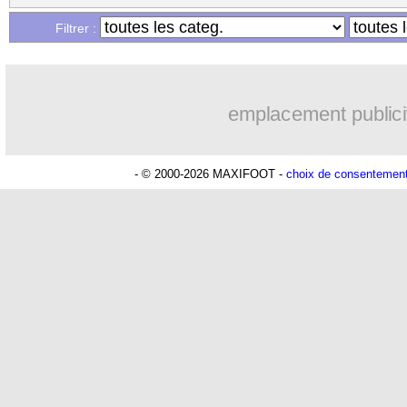
01/05
Rennes
: Haise et les clés du match f
Filtrer :
01/05
Lens
: Saint-Maximin flou sur son ave
emplacement publici
01/05
PSG
: Hakimi, Enrique sans sa "machi
01/05
Benfica
: Mourinho répond sur la rum
- © 2000-2026 MAXIFOOT -
choix de consentemen
01/05
Man City
: PSG-Bayern, Guardiola ir
01/05
Lille
: un ancien buteur du club sur le
01/05
PSG
: Luis Enrique - "un match uniqu
01/05
PSG
: une ode au foot, Luis Enrique 