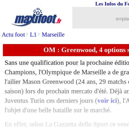
Les Infos du F
01/05
Trophées UNFP
: le coup de gueule d
emplac
01/05
Rennes
: Haise et les clés du match f
>
>
Actu foot
L1
Marseille
01/05
Lens
: Saint-Maximin flou sur son ave
OM : Greenwood, 4 options s
01/05
PSG
: Hakimi, Enrique sans sa "machi
Sans une qualification pour la prochaine éditi
01/05
Benfica
: Mourinho répond sur la rum
Champions, l'Olympique de Marseille a de gr
l'ailier Mason
Greenwood
(24 ans, 29 matchs e
01/05
Man City
: PSG-Bayern, Guardiola ir
saison) lors du prochain mercato d'été. Déjà a
Juventus Turin ces derniers jours (
voir ici
), l
01/05
Lille
: un ancien buteur du club sur le
l'objet d'une belle bataille sur le marché.
01/05
PSG
: Luis Enrique - "un match uniqu
En effet, selon La Gazzetta dello Sport ce vendr