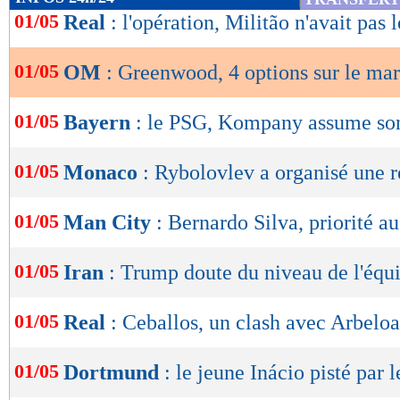
de
01/05
Real
: l'opération, Militão n'avait pas 
lecture
01/05
OM
: Greenwood, 4 options sur le ma
OK
01/05
Bayern
: le PSG, Kompany assume so
01/05
Monaco
: Rybolovlev a organisé une 
01/05
Man City
: Bernardo Silva, priorité a
01/05
Iran
: Trump doute du niveau de l'équ
01/05
Real
: Ceballos, un clash avec Arbeloa
01/05
Dortmund
: le jeune Inácio pisté par 