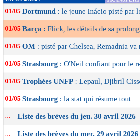
de
01/05
Dortmund
: le jeune Inácio pisté par 
lecture
OK
01/05
Barça
: Flick, les détails de sa prolon
01/05
OM
: pisté par Chelsea, Remadnia va 
01/05
Strasbourg
: O'Neil confiant pour le r
01/05
Trophées UNFP
: Lepaul, Djibril Ciss
01/05
Strasbourg
: la stat qui résume tout
...
Liste des brèves du jeu. 30 avril 2026
...
Liste des brèves du mer. 29 avril 2026