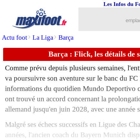
Les Infos du F
01/05
PSG
: Luis Enrique - "un match uniqu
emplac
01/05
PSG
: une ode au foot, Luis Enrique 
>
>
Actu foot
La Liga
Barça
01/05
Liverpool
: Slot soulagé pour Salah
Barça : Flick, les détails de
01/05
Nice
: Puel évoque le cas Boudache
Comme prévu depuis plusieurs semaines, l'ent
va poursuivre son aventure sur le banc du FC 
01/05
Aston Villa
: Emery s'en prend à la V
informations du quotidien Mundo Deportivo ce
01/05
ont trouvé un accord concernant la prolongati
Real
: Benfica contre-attaque pour M
allemand jusqu'en juin 2028, avec une année 
01/05
Nantes
: la direction pense aussi à Gill
Malgré ses échecs successifs en Ligue des Ch
01/05
PSG
: de nombreux jeunes à l'entraîn
années, l'ancien coach du Bayern Munich dispo