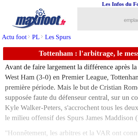
Les Infos du F
emplac
>
>
Actu foot
PL
Les Spurs
Tottenham : l'arbitrage, le me
Avant de faire largement la différence après l
...
brèves d'AUJOURD'HUI ( 8 août 202
West Ham (3-0) en Premier League, Tottenham 
première période. Mais le but de Cristian Rom
...
Liste des brèves du dim. 14 septembre
supposée faute du défenseur central, sur un cor
Kyle Walker-Peters, s'accrochent tous les deux.
13/09
Auxerre
: Mara optimiste pour la suit
le milieu offensif des Spurs James Maddison (2
13/09
Monaco
: Hütter félicite ses jeunes
"Honnêtement, les arbitres et la VAR ont conn