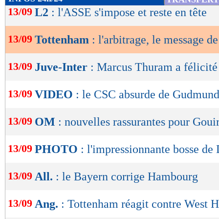
de
13/09
L2
: l'ASSE s'impose et reste en tête
lecture
13/09
Tottenham
: l'arbitrage, le message 
OK
13/09
Juve-Inter
: Marcus Thuram a félicit
13/09
VIDEO
: le CSC absurde de Gudmund
13/09
OM
: nouvelles rassurantes pour Gouir
13/09
PHOTO
: l'impressionnante bosse de
13/09
All.
: le Bayern corrige Hambourg
13/09
Ang.
: Tottenham réagit contre West 