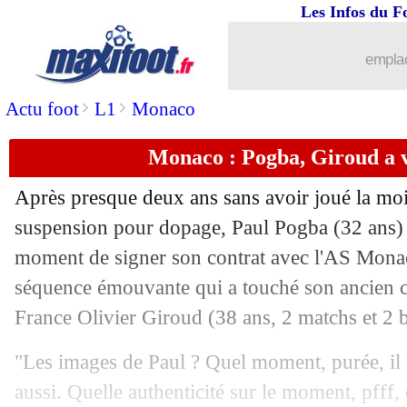
Les Infos du F
13/09
L2
: l'ASSE s'impose et reste en tête
emplac
13/09
Tottenham
: l'arbitrage, le message 
>
>
Actu foot
L1
Monaco
13/09
Juve-Inter
: Marcus Thuram a félicit
Monaco : Pogba, Giroud a v
13/09
VIDEO
: le CSC absurde de Gudmund
Après presque deux ans sans avoir joué la moi
13/09
OM
: nouvelles rassurantes pour Gouir
suspension pour dopage, Paul Pogba (32 ans) n
moment de signer son contrat avec l'AS Monac
13/09
PHOTO
: l'impressionnante bosse de
séquence émouvante qui a touché son ancien c
France Olivier
Giroud
(38 ans, 2 matchs et 2 b
13/09
All.
: le Bayern corrige Hambourg
"Les images de Paul ? Quel moment, purée, il 
13/09
Ang.
: Tottenham réagit contre West 
aussi. Quelle authenticité sur le moment, pfff, 