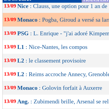
de
13/09
Nice
: Clauss, une option pour 1 an de
lecture
13/09
Monaco
: Pogba, Giroud a versé sa la
OK
13/09
PSG
: L. Enrique - "j'ai adoré Kimpe
13/09
L1
: Nice-Nantes, les compos
13/09
L2
: le classement provisoire
13/09
L2
: Reims accroche Annecy, Grenobl
13/09
Monaco
: Golovin forfait à Auxerre
13/09
Ang.
: Zubimendi brille, Arsenal se re