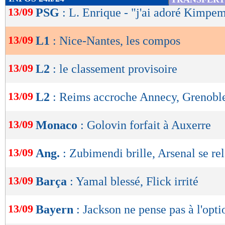
de
13/09
PSG
: L. Enrique - "j'ai adoré Kimpe
Lu 4.184 fois
- Clément Barbier 
lecture
13/09
L1
: Nice-Nantes, les compos
OK
13/09
L2
: le classement provisoire
13/09
L2
: Reims accroche Annecy, Grenobl
13/09
Monaco
: Golovin forfait à Auxerre
13/09
Ang.
: Zubimendi brille, Arsenal se re
13/09
Barça
: Yamal blessé, Flick irrité
13/09
Bayern
: Jackson ne pense pas à l'opti