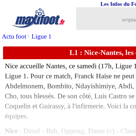
Les Infos du F
13/09
Juve-Inter
: Marcus Thuram a félicit
emplac
13/09
VIDEO
: le CSC absurde de Gudmund
>
Actu foot
Ligue 1
13/09
OM
: nouvelles rassurantes pour Gouir
L1 : Nice-Nantes, le
13/09
PHOTO
: l'impressionnante bosse de
Nice accueille Nantes, ce samedi (17h, Ligue 1
13/09
All.
: le Bayern corrige Hambourg
Ligue 1. Pour ce match, Franck Haise ne peut 
Abdelmonem, Bombito, Ndayishimiye, Abdi, 
13/09
Ang.
: Tottenham réagit contre West 
Cho, tous blessés. De son côté, Luis Castro s
Coquelin et Guirassy, à l'infirmerie. Voici la
13/09
L1
: Auxerre-Monaco, les compos
équipes.
13/09
Ita.
: succès fou de la Juve contre l'Inte
Nice
: Diouf - Bah, Oppong, Dante (c) - Clau