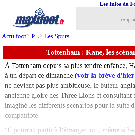
Les Infos du F
30/03
Barça
: Bartomeu réagit à la sortie de
emplac
30/03
PSG
: le conseil de Tite pour Neymar
>
>
Actu foot
PL
Les Spurs
30/03
Rennes
: le Real, la préférence de Ca
Tottenham : Kane, les scéna
30/03
Coronavirus
: Guy Roux "ne fait pas 
À Tottenham depuis sa plus tendre enfance, Ha
30/03
PSG
: un contrat pro offert au jeune 
à un départ ce dimanche (
voir la brève d'hie
ne devient pas plus ambitieuse, le buteur angla
30/03
Man Utd
: Saul Niguez successeur de
ancienne gloire des Three Lions et consultant
imaginé les différents scénarios pour la suite d
30/03
EdF
: l'Euro reporté, Griezmann est p
compatriote.
30/03
Divers
: le onze des chouchous de Mo
"Il pourrait partir à l’étranger, oui, même si 