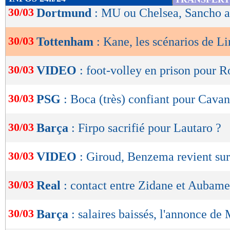
de
30/03
Dortmund
: MU ou Chelsea, Sancho a
lecture
30/03
Tottenham
: Kane, les scénarios de L
OK
30/03
VIDEO
: foot-volley en prison pour 
30/03
PSG
: Boca (très) confiant pour Cavan
30/03
Barça
: Firpo sacrifié pour Lautaro ?
30/03
VIDEO
: Giroud, Benzema revient su
30/03
Real
: contact entre Zidane et Aubam
30/03
Barça
: salaires baissés, l'annonce de