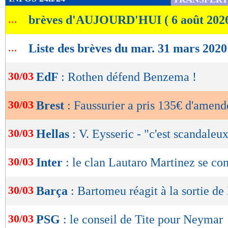
de
...
brèves d'AUJOURD'HUI ( 6 août 202
lecture
OK
...
Liste des brèves du mar. 31 mars 2020
30/03
EdF
: Rothen défend Benzema !
30/03
Brest
: Faussurier a pris 135€ d'amend
30/03
Hellas
: V. Eysseric - "c'est scandaleu
30/03
Inter
: le clan Lautaro Martinez se con
30/03
Barça
: Bartomeu réagit à la sortie de
30/03
PSG
: le conseil de Tite pour Neymar