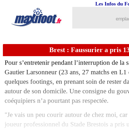
Les Infos du F
emplac
Brest : Faussurier a pris 
Pour s’entretenir pendant l’interruption de la s
Gautier Larsonneur
(23 ans, 27 matchs en L1 c
quelques footings, en prenant soin de rester 
autour de son domicile. Une consigne du gou
coéquipiers n’a pourtant pas respectée.
"Je vais un peu courir autour de chez moi, car 
joueur professionnel du Stade Brestois a pris