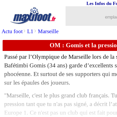
Les Infos du F
emplac
...
brèves d'AUJOURD'HUI ( 7 août 202
>
>
Actu foot
L1
Marseille
...
Liste des brèves du mar. 31 mars 2020
OM : Gomis et la pressio
30/03
EdF
: Rothen défend Benzema !
Passé par l’Olympique de Marseille lors de la
30/03
Brest
: Faussurier a pris 135€ d'amend
Bafétimbi
Gomis
(34 ans) garde d’excellents s
phocéenne. Et surtout de ses supporters qui m
30/03
Hellas
: V. Eysseric - "c'est scandaleu
sur les épaules des joueurs.
30/03
Inter
: le clan Lautaro Martinez se con
"Marseille, c'est le plus grand club français. Tu
pression tant que tu n'as pas signé, a décrit l’
30/03
Barça
: Bartomeu réagit à la sortie de
Europe 1. Ce n'est pas un club qui est fait pour