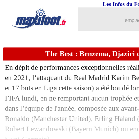
Les Infos du F
18/01
Man Utd
: Rangnick clôt la polémiqu
emplac
18/01
Lille
: Ben Arfa est "fit", selon Gourv
18/01
Bordeaux
: Petkovic sur un siège éjec
The Best : Benzema, Djaziri 
18/01
OM
: Riolo voit du "fake" en Milik
En dépit de performances exceptionnelles réali
18/01
Real
: Newcastle a proposé 50 M€ pou
en 2021, l’attaquant du Real Madrid Karim B
et 17 buts en Liga cette saison) a été boudé lo
18/01
OM
: Kamara trop gourmand pour la
FIFA lundi, en ne remportant aucun trophée e
dans l’équipe de l'année, composée aux avant-
18/01
Miami
: Matuidi sacrifié pour Luis Su
Ronaldo (Manchester United), Erling Håland 
Robert Lewandowski (Bayern Munich) ou enco
18/01
Everton
: la Belgique retient Martinez