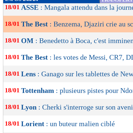
de
18/01
ASSE
: Mangala attendu dans la journ
lecture
18/01
The Best
: Benzema, Djaziri crie au s
OK
18/01
OM
: Benedetto à Boca, c'est immine
18/01
The Best
: les votes de Messi, CR7, DD
18/01
Lens
: Ganago sur les tablettes de New
18/01
Tottenham
: plusieurs pistes pour Nd
18/01
Lyon
: Cherki s'interroge sur son aveni
18/01
Lorient
: un buteur malien ciblé