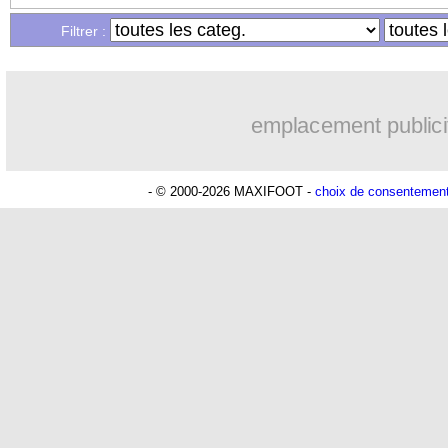
...
Liste des brèves du lun. 17 janvier 20
Filtrer :
...
Liste des brèves du dim. 16 janvier 20
emplacement publici
- © 2000-2026 MAXIFOOT -
choix de consentemen