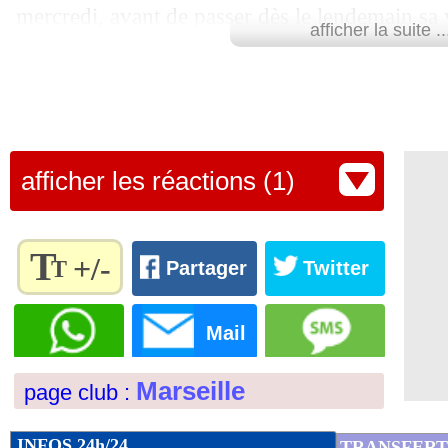
mercredi, avant de passer dès le lendemain sa v
18/01
Lorient
: Bonke Innocent a signé (offi
afficher la suite ..
son contrat avec les Xeneize. L'accord est donc 
18/01
Newcastle
: Monaco refuse 40 M€ pou
et cette opération va soulager l’OM, qui conti
salariale et pourra ainsi continuer de renforcer
18/01
Barça
: 2 pistes en cas d'échec pour H
mois de janvier.
afficher les réactions (1)
18/01
Everton
: vers un duo Martinez-Henry
Lu 12.347 fois
- Alexis Goudlijian
18/01
Bordeaux
: le salaire XXL de Petkovi
T
+/-
T
Partager
Twitter
18/01
Real
: Håland-Mbappé, c'est non pour 
Règlez la
taille du
Mail
texte
18/01
Real
: Paco Gento, légende du club, e
pour
Marseille
page club :
l'adapter
18/01
ASSE
: Mangala attendu dans la journ
à vos
préférences
INFOS 24h/24
TRANSFERT