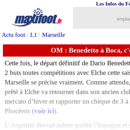
Les Infos du F
18/01
Lille
: Ben Arfa est "fit", selon Gourv
emplac
18/01
Bordeaux
: Petkovic sur un siège éjec
>
>
Actu foot
L1
Marseille
18/01
OM
: Riolo voit du "fake" en Milik
OM : Benedetto à Boca, c'
18/01
Real
: Newcastle a proposé 50 M€ pou
Cette fois, le départ définitif de Dario Benedet
18/01
OM
: Kamara trop gourmand pour la
2 buts toutes compétitions avec Elche cette s
Marseille se précise vraiment. Comme attendu,
18/01
Miami
: Matuidi sacrifié pour Luis Su
prêté à Elche va retourner dans son ancien clu
mercato d’hiver et rapporter un chèque de 3 à
18/01
Everton
: la Belgique retient Martinez
Phocéens (
voir ici
).
18/01
Barça
: Dembélé prêt à s'installer en t
L’Argentin devrait même quitter l’Espagne et 