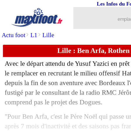
Les Infos du F
emplac
>
>
Actu foot
L1
Lille
Lille : Ben Arfa, Rothen 
Avec le départ attendu de Yusuf Yazici en pr
le remplacer en recrutant le milieu offensif H
depuis la fin de son aventure avec Bordeaux l'
fustigé par le consultant de la radio RMC Jér
comprend pas le projet des Dogues.
"Pour Ben Arfa, c'est le Père Noël qui passe u
après 7 mois d'inactivité et des saisons pas f