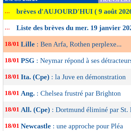
de
...
brèves d'AUJOURD'HUI ( 9 août 202
lecture
OK
...
Liste des brèves du mer. 19 janvier 20
18/01
Lille
: Ben Arfa, Rothen perplexe...
18/01
PSG
: Neymar répond à ses détracteur
18/01
Ita. (Cpe)
: la Juve en démonstration
18/01
Ang.
: Chelsea frustré par Brighton
18/01
All. (Cpe)
: Dortmund éliminé par St. 
18/01
Newcastle
: une approche pour Pléa