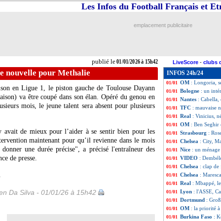
Les Infos du Football Français et E
Tottenham
: acc
01/01
Barça
: un espoi
01/01
Sporting
: un ai
01/01
emplacement publicitaire
Maroc
: Amara S
01/01
Rennes
: Jacquet 
01/01
Francfort
: le je
01/01
Nantes
: une app
01/01
publié le
01/01/2026 à 15h42
LiveScore
-
clubs 
Aston Villa
: le 
01/01
e nouvelle pour Methalie
INFOS 24h/24
Barça
: porte fe
01/01
OM
: Longoria, 
01/01
aison en Ligue 1, le piston gauche de Toulouse Dayann
Bologne
: un int
01/01
aison) va être coupé dans son élan. Opéré du genou en
Nantes
: Cabella, 
01/01
usieurs mois, le jeune talent sera absent pour plusieurs
TFC
: mauvaise 
01/01
Real
: Vinicius, n
01/01
OM
: Ben Seghir 
01/01
y avait de mieux pour l’aider à se sentir bien pour les
Strasbourg
: Ros
01/01
tervention maintenant pour qu’il revienne dans le mois
Chelsea
: City, M
01/01
 donner une durée précise", a précisé l'entraîneur des
Nice
: un ménage 
01/01
nce de presse.
VIDEO
: Dembélé
01/01
Chelsea
: clap de
01/01
.
Chelsea
: Maresca,
01/01
Real
: Mbappé, le
01/01
n Da Silva - 01/01/26 à 15h42
Lyon
: l'ASSE, C
01/01
Dortmund
: Groß
01/01
OM
: la priorité
01/01
Burkina Faso
: K
01/01