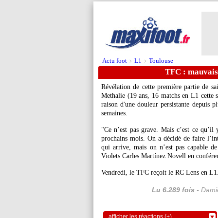
Actu foot
L1
Toulouse
>
>
TFC : mauvais
Révélation de cette première partie de s
Methalie
(19 ans, 16 matchs en L1 cette s
raison d'une douleur persistante depuis pl
semaines.
"Ce n’est pas grave. Mais c’est ce qu’il 
prochains mois. On a décidé de faire l’in
qui arrive, mais on n’est pas capable de
Violets Carles Martínez Novell en confére
Vendredi, le TFC reçoit le RC Lens en L1
Lu 6.289 fois
- Damie
afficher les réactions (+)