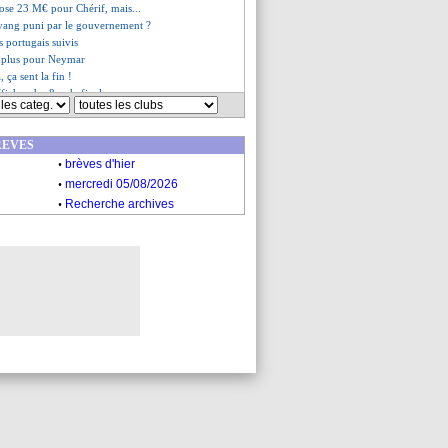
pose 23 M€ pour Chérif, mais...
ang puni par le gouvernement ?
s portugais suivis
e plus pour Neymar
 ça sent la fin !
affiches des 8es de finale
es du mer. 31 décembre 2025
es du mar. 30 décembre 2025
REVES
.
brèves d'hier
.
mercredi 05/08/2026
.
Recherche archives