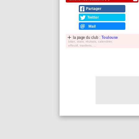
Partager
Twitter
Mail
la page du club :
Toulouse
bilan, stats, réultats, calendrier,
effectif, tranferts, ...