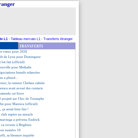
tranger
ord avec Palace pour Johnson
r égyptien en approche
lier de West Ham pour 17 M€
imba salue El Kaabi
aussi surveillé par MU
une Etta Eyong ciblé
roche pour Kaba
de L1
-
Tableau mercato L1
-
Transferts étranger
jeune Alysson pour 12 M€ (off.)
TRANSFERTS
rmée pour Bardghji
ses vœux pour 2026
érêt de Lyon pour Dominguez
c'est fait (officiel)
nouvelle pour Methalie
égociations bientôt relancées
en a pleuré...
enior, la rumeur Chelsea calmée
aresca avait avoué des contacts
attendu cet hiver
 projeté sur l'Arc de Triomphe
 fin pour Maresca (officiel)
 ça serait bien fini !
 club espère un miracle
amavinga a prévenu Endrick
 va revenir à Brighton
 à un numéro 10
offi, sa blessure inquiète