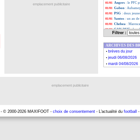
Angers
: le PFC 
01/01
emplacement publicitaire
Gabon
: Aubamey
01/01
PSG
: deux jeune
01/01
Santos
: un an d
01/01
Chelsea
: Maresca,
01/01
CAN 2025
: les 
01/01
Filtrer :
Liste des brèv
...
Liste des brèv
...
ARCHIVES DES B
.
brèves du jour
.
jeudi 06/08/2026
.
mardi 04/08/2026
emplacement publicitaire
- © 2000-2026 MAXIFOOT -
choix de consentement
- L'actualité du
football
-