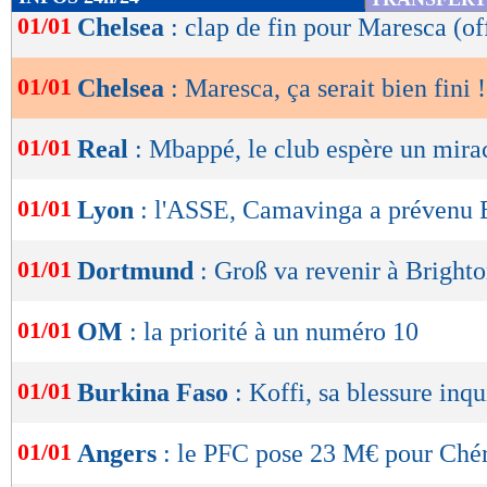
de
01/01
Chelsea
: clap de fin pour Maresca (off
lecture
01/01
Chelsea
: Maresca, ça serait bien fini !
OK
01/01
Real
: Mbappé, le club espère un mira
01/01
Lyon
: l'ASSE, Camavinga a prévenu 
01/01
Dortmund
: Groß va revenir à Bright
01/01
OM
: la priorité à un numéro 10
01/01
Burkina Faso
: Koffi, sa blessure inqu
01/01
Angers
: le PFC pose 23 M€ pour Chéri