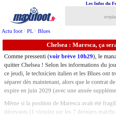
Les Infos du F
01/01
Maroc
: Amara Simba salue El Kaabi
emplac
01/01
Rennes
: Jacquet aussi surveillé par 
>
>
Actu foot
PL
Blues
01/01
Francfort
: le jeune Etta Eyong ciblé
Chelsea : Maresca, ça serai
01/01
Nantes
: une approche pour Kaba
Comme pressenti (
voir brève 10h29
), le ma
01/01
Aston Villa
: le jeune Alysson pour 12
quitter Chelsea ! Selon les informations du j
ce jeudi, le technicien italien et les Blues ont
01/01
Barça
: porte fermée pour Bardghji
séparer dès maintenant, alors que le contrat de
expire en juin 2029 (avec une année supplémen
01/01
OM
: Longoria, ses vœux pour 2026
Même si la position de Maresca avait été fragili
01/01
Bologne
: un intérêt de Lyon pour Do
décevants (1 victoire sur les 7 derniers match