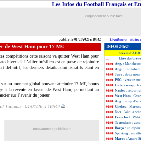
Les Infos du Football Français et E
emplacement publicitaire
publié le
01/01/2026 à 18h42
LiveScore
-
clubs 
lier de West Ham pour 17 M€
INFOS 24h/24
brèves d'AUJ
...
tes compétitions cette saison) va quitter West Ham pour
Liste des brèv
...
to hivernal. L’ailier brésilien est en passe de rejoindre
Ang.
: Mancheste
01/01
rt définitif, les derniers détails administratifs étant en
Ang.
: Tottenham
01/01
Juve
: deux nouve
01/01
PSG
: vers un me
01/01
 sur un montant global pouvant atteindre 17 M€, bonus
Galatasaray
: la
01/01
age à la revente en faveur de West Ham, permettant au
Naples
: retour 
01/01
ncier sur l’avenir du joueur.
West Ham
: Cast
01/01
Ang.
: coup d'arr
01/01
ef Touaitia - 01/01/26 à 18h42
Chelsea
: Maresca
01/01
Nice
: Wahi a sent
01/01
Francfort
: Wahi 
01/01
Tottenham
: acc
01/01
Barça
: un espoi
01/01
emplacement publicitaire
Sporting
: un ai
01/01
Maroc
: Amara S
01/01