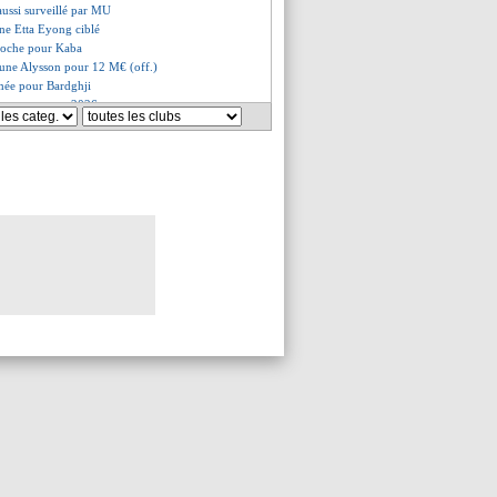
aussi surveillé par MU
une Etta Eyong ciblé
roche pour Kaba
jeune Alysson pour 12 M€ (off.)
rmée pour Bardghji
ses vœux pour 2026
érêt de Lyon pour Dominguez
c'est fait (officiel)
nouvelle pour Methalie
égociations bientôt relancées
en a pleuré...
enior, la rumeur Chelsea calmée
aresca avait avoué des contacts
attendu cet hiver
 projeté sur l'Arc de Triomphe
 fin pour Maresca (officiel)
 ça serait bien fini !
 club espère un miracle
amavinga a prévenu Endrick
 va revenir à Brighton
 à un numéro 10
offi, sa blessure inquiète
pose 23 M€ pour Chérif, mais...
ang puni par le gouvernement ?
s portugais suivis
e plus pour Neymar