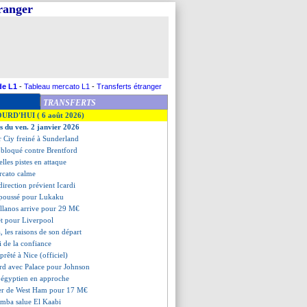
tranger
de L1
-
Tableau mercato L1
-
Transferts étranger
TRANSFERTS
OURD'HUI ( 6 août 2026)
es du ven. 2 janvier 2026
r Ciy freiné à Sunderland
 bloqué contre Brentford
lles pistes en attaque
rcato calme
 direction prévient Icardi
repoussé pour Lukaku
ellanos arrive pour 29 M€
êt pour Liverpool
, les raisons de son départ
i de la confiance
prêté à Nice (officiel)
ord avec Palace pour Johnson
r égyptien en approche
lier de West Ham pour 17 M€
imba salue El Kaabi