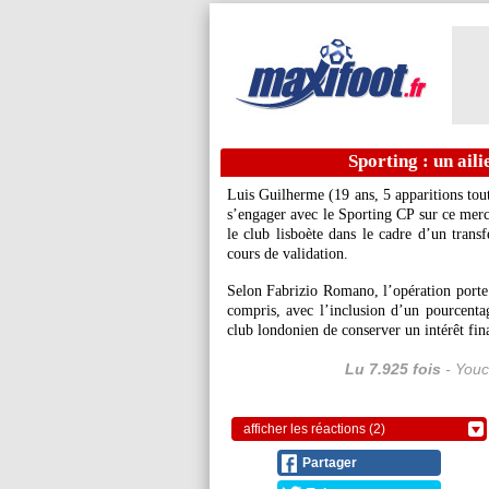
Sporting : un ai
Luis
Guilherme
(19 ans, 5 apparitions tou
s’engager avec le Sporting CP sur ce merca
le club lisboète dans le cadre d’un transfe
cours de validation.
Selon Fabrizio Romano, l’opération porte
compris, avec l’inclusion d’un pourcent
club londonien de conserver un intérêt fina
Lu 7.925 fois
- Youc
afficher les réactions (2)
Partager