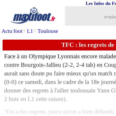
Les Infos du F
emplac
>
>
Actu foot
L1
Toulouse
TFC : les regrets d
Face à un Olympique Lyonnais encore malade s
contre Bourgoin-Jallieu (2-2, 2-4 tab) en Cou
aurait sans doute pu faire mieux qu'un match 
(0-0) ce samedi, dans le cadre de la 18e journ
donner des regrets à l'ailier toulousain Yann
G
2 buts en L1 cette saison).
"On a des regrets, parce qu'on a bien défendu 