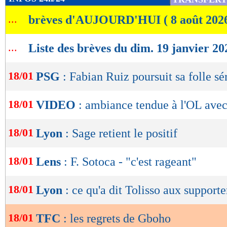
de
...
brèves d'AUJOURD'HUI ( 8 août 202
lecture
OK
...
Liste des brèves du dim. 19 janvier 20
18/01
PSG
: Fabian Ruiz poursuit sa folle sé
18/01
VIDEO
: ambiance tendue à l'OL avec 
18/01
Lyon
: Sage retient le positif
18/01
Lens
: F. Sotoca - "c'est rageant"
18/01
Lyon
: ce qu'a dit Tolisso aux supporte
18/01
TFC
: les regrets de Gboho