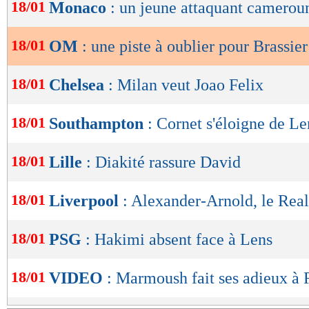
de
18/01
Monaco
: un jeune attaquant cameroun
lecture
18/01
OM
: une piste à oublier pour Brassier
OK
18/01
Chelsea
: Milan veut Joao Felix
18/01
Southampton
: Cornet s'éloigne de Le
18/01
Lille
: Diakité rassure David
18/01
Liverpool
: Alexander-Arnold, le Real
18/01
PSG
: Hakimi absent face à Lens
18/01
VIDEO
: Marmoush fait ses adieux à 