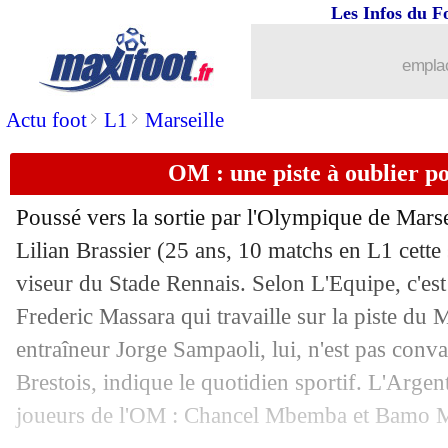
18/01
All.
: Leipzig se fait remonter trois but
Les Infos du F
18/01
All.
: le Bayern maîtrise Wolfsbourg
emplac
>
>
Actu foot
L1
Marseille
18/01
All.
: le carton de Stuttgart
OM : une piste à oublier p
18/01
Al Ahli
: Allegri en approche
Poussé vers la sortie par l'Olympique de Marsei
18/01
Côme
: Alli va bien signer
Lilian
Brassier
(25 ans, 10 matchs en L1 cette 
viseur du Stade Rennais. Selon L'Equipe, c'est 
18/01
OM
: Francfort débarque pour Wahi
Frederic Massara qui travaille sur la piste du 
18/01
L1
: Lens-Paris SG, les compos
entraîneur Jorge Sampaoli, lui, n'est pas convai
Brestois, indique le quotidien sportif. L'Argen
18/01
Esp.
: Gérone surpris par Séville
joueurs de l'OM : Chancel Mbemba et Bamo M