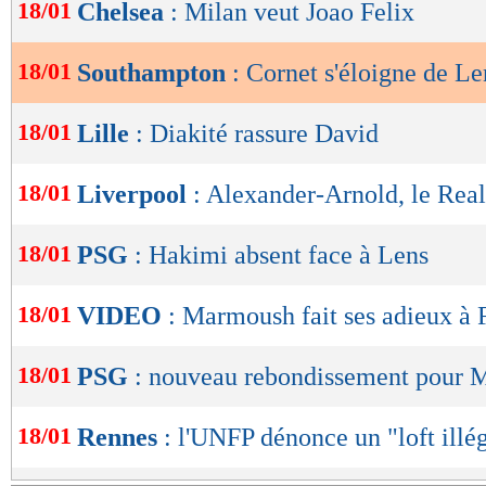
de
18/01
Chelsea
: Milan veut Joao Felix
lecture
18/01
Southampton
: Cornet s'éloigne de Le
OK
18/01
Lille
: Diakité rassure David
18/01
Liverpool
: Alexander-Arnold, le Real
18/01
PSG
: Hakimi absent face à Lens
18/01
VIDEO
: Marmoush fait ses adieux à 
18/01
PSG
: nouveau rebondissement pour 
18/01
Rennes
: l'UNFP dénonce un "loft illé