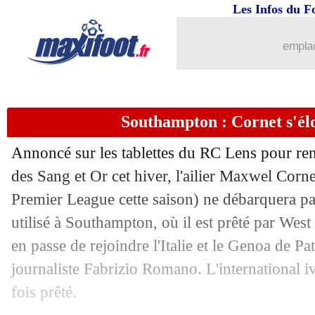
18/01
All.
: le carton de Stuttgart
Les Infos du F
18/01
Al Ahli
: Allegri en approche
emplac
18/01
Côme
: Alli va bien signer
Southampton : Cornet s'él
18/01
OM
: Francfort débarque pour Wahi
Annoncé sur les tablettes du RC Lens pour renf
18/01
L1
: Lens-Paris SG, les compos
des Sang et Or cet hiver, l'ailier Maxwel
Corne
Premier League cette saison) ne débarquera pas
18/01
Esp.
: Gérone surpris par Séville
utilisé à Southampton, où il est prêté par Wes
18/01
L2
: le Paris FC battu à Metz, Laval s
en passe de rejoindre l'Italie et le Genoa de Pat
journaliste Fabrizio Romano. L'international i
18/01
OM
: Sternal justifie son départ à And
fois prêté.