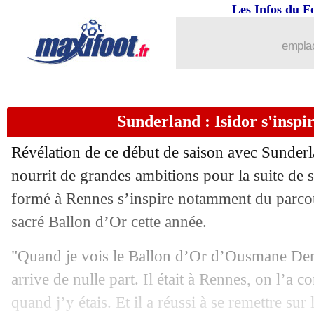
Les Infos du F
04/10
All.
: Dortmund et Leipzig dos à dos
emplac
04/10
Arsenal
: Ødegaard touché au genou
04/10
Ita.
: la Lazio sauve un point sur le go
Sunderland : Isidor s'insp
04/10
PSG
: Luis Enrique bluffé par Ndjant
Révélation de ce début de saison avec Sunderl
04/10
L1
: Metz-Marseille, les compos
nourrit de grandes ambitions pour la suite de s
formé à Rennes s’inspire notamment du parc
04/10
L2
: le classement provisoire
sacré Ballon d’Or cette année.
04/10
L2
: le Red Star ralenti, Reims surpris
"Quand je vois le Ballon d’Or d’Ousmane Dembé
arrive de nulle part. Il était à Rennes, on l’a 
04/10
Lyon
: Fonseca attend plus de Fofana
quand j’y étais. Et il a réussi à se remettre s