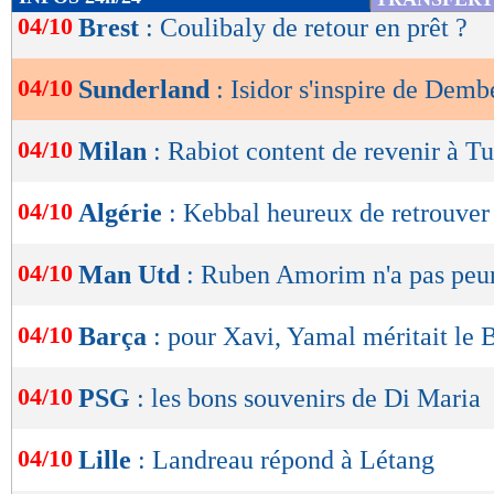
de
04/10
Brest
: Coulibaly de retour en prêt ?
lecture
04/10
Sunderland
: Isidor s'inspire de Demb
OK
04/10
Milan
: Rabiot content de revenir à Tu
04/10
Algérie
: Kebbal heureux de retrouver
04/10
Man Utd
: Ruben Amorim n'a pas peur 
04/10
Barça
: pour Xavi, Yamal méritait le 
04/10
PSG
: les bons souvenirs de Di Maria
04/10
Lille
: Landreau répond à Létang