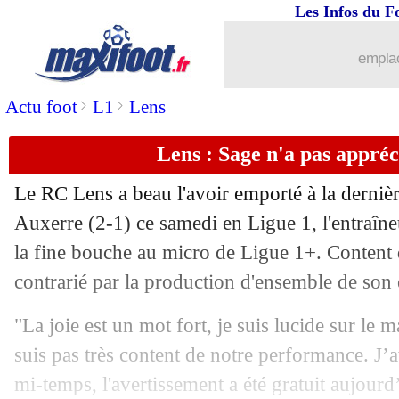
Les Infos du F
emplac
>
>
Actu foot
L1
Lens
Lens : Sage n'a pas appréc
Le RC Lens a beau l'avoir emporté à la dernièr
Auxerre (2-1) ce samedi en Ligue 1, l'entraîneu
la fine bouche au micro de Ligue 1+. Content d
contrarié par la production d'ensemble de son
"La joie est un mot fort, je suis lucide sur le m
suis pas très content de notre performance. J’a
mi-temps, l'avertissement a été gratuit aujourd