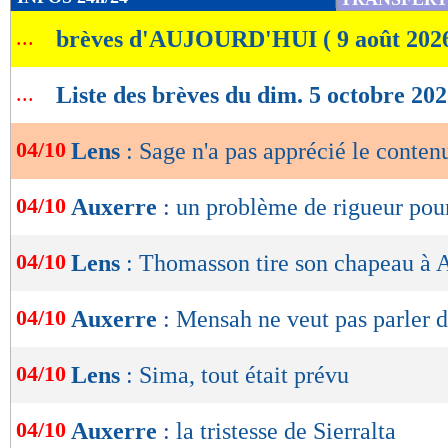
de
...
brèves d'AUJOURD'HUI ( 9 août 202
lecture
OK
...
Liste des brèves du dim. 5 octobre 20
04/10
Lens
: Sage n'a pas apprécié le conten
04/10
Auxerre
: un problème de rigueur pour
04/10
Lens
: Thomasson tire son chapeau à 
04/10
Auxerre
: Mensah ne veut pas parler 
04/10
Lens
: Sima, tout était prévu
04/10
Auxerre
: la tristesse de Sierralta