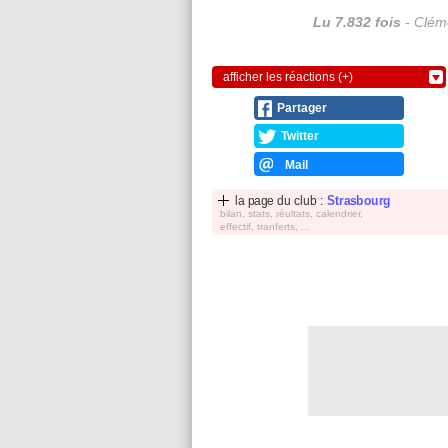
Lu 7.832 fois
- Cléme
afficher les réactions (+)
Partager
Twitter
Mail
la page du club :
Strasbourg
bilan, stats, réultats, calendrier,
effectif, tranferts, ...