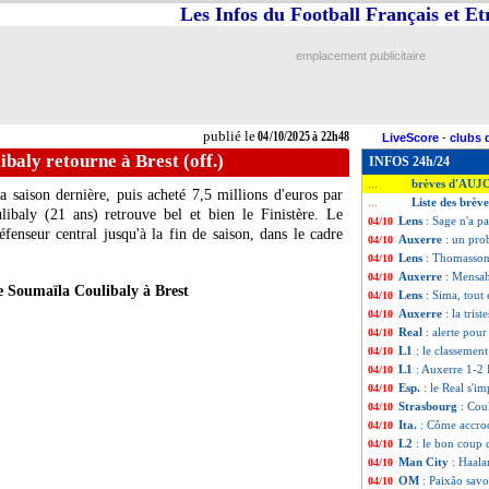
Les Infos du Football Français et E
emplacement publicitaire
publié le
04/10/2025 à 22h48
LiveScore
-
clubs 
ibaly retourne à Brest (off.)
INFOS 24h/24
brèves d'AUJ
...
 saison dernière, puis acheté 7,5 millions d'euros par
Liste des brèv
...
libaly (21 ans) retrouve bel et bien le Finistère. Le
Lens
: Sage n'a p
04/10
enseur central jusqu'à la fin de saison, dans le cadre
Auxerre
: un pro
04/10
Lens
: Thomasson
04/10
Auxerre
: Mensah
04/10
e Soumaïla Coulibaly à Brest
Lens
: Sima, tout 
04/10
Auxerre
: la trist
04/10
Real
: alerte po
04/10
L1
: le classement
04/10
L1
: Auxerre 1-2 
04/10
Esp.
: le Real s'i
04/10
Strasbourg
: Cou
04/10
Ita.
: Côme accroc
04/10
L2
: le bon coup 
04/10
Man City
: Haala
04/10
OM
: Paixão sav
04/10