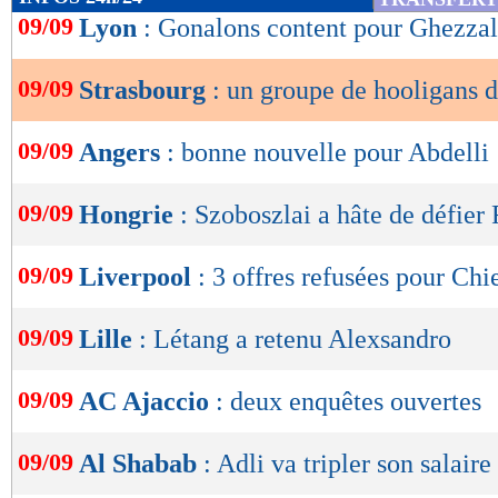
de
09/09
Lyon
: Gonalons content pour Ghezzal
lecture
09/09
Strasbourg
: un groupe de hooligans d
OK
09/09
Angers
: bonne nouvelle pour Abdelli
09/09
Hongrie
: Szoboszlai a hâte de défier
09/09
Liverpool
: 3 offres refusées pour Chi
09/09
Lille
: Létang a retenu Alexsandro
09/09
AC Ajaccio
: deux enquêtes ouvertes
09/09
Al Shabab
: Adli va tripler son salaire