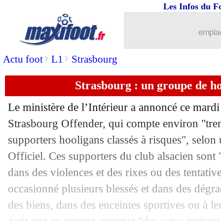
Les Infos du F
09/09
Metz
: Diallo justifie son retour
emplac
09/09
Brésil
: Rodrygo, le message d'Ancelot
>
>
Actu foot
L1
Strasbourg
09/09
Liverpool
: Isak défend son clash
Strasbourg : un groupe de ho
09/09
EdF
: Zidane, Rothen voit un impact 
Le ministère de l’Intérieur a annoncé ce mardi
09/09
VIDEOS
: Rabiot et Deschamps sifflés
Strasbourg Offender, qui compte environ "tre
supporters hooligans classés à risques", selon
09/09
Neom
: gros coup dur pour Bulka
Officiel. Ces supporters du club alsacien sont
dans des violences et des rixes ou des tentative
09/09
CdM 2026
: France-Islande décalé à 
occasionné plusieurs blessés et dans des dégr
des biens, dans des enceintes sportives ou à le
09/09
CdM 2026
: le Sénégal renversant !