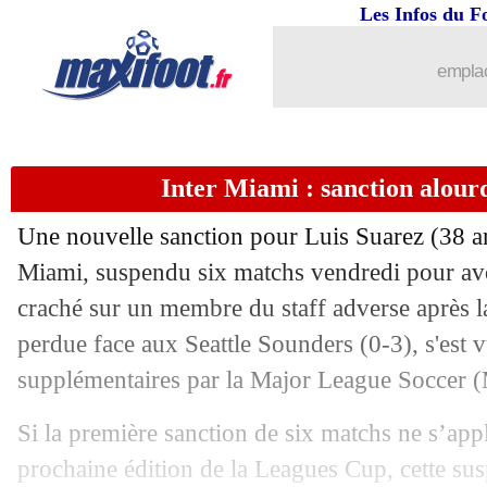
Les Infos du F
09/09
Al Shabab
: Adli va tripler son salaire
emplac
09/09
Cluj
: Marcus Coco signe en Roumanie 
09/09
Nottingham
: Postecoglou sur le banc 
Inter Miami : sanction alour
09/09
Rennes
: Alemdar et Yildirim vers Gö
Une nouvelle sanction pour Luis Suarez (38 ans
09/09
OM (f)
: deux recrues s'en vont déjà
Miami, suspendu six matchs vendredi pour avo
craché sur un membre du staff adverse après l
09/09
Wrexham
: l'idée Dele Alli
perdue face aux Seattle Sounders (0-3), s'est v
supplémentaires par la Major League Soccer 
09/09
Lyon
: pas si grave pour Niakhaté
Si la première sanction de six matchs ne s’app
09/09
Athletic
: gros coup dur pour Nico Wi
prochaine édition de la Leagues Cup, cette su