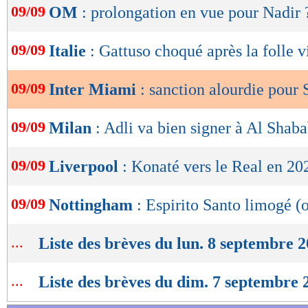
09/09
OM
: prolongation en vue pour Nadir 
de
lecture
09/09
Italie
: Gattuso choqué après la folle v
OK
09/09
Inter Miami
: sanction alourdie pour 
09/09
Milan
: Adli va bien signer à Al Shab
09/09
Liverpool
: Konaté vers le Real en 20
09/09
Nottingham
: Espirito Santo limogé (o
...
Liste des brèves du lun. 8 septembre 
...
Liste des brèves du dim. 7 septembre 