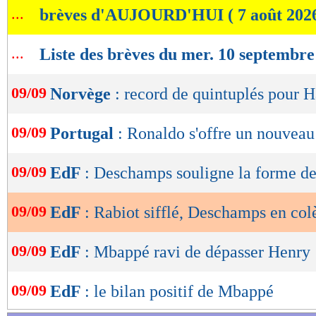
...
brèves d'AUJOURD'HUI ( 7 août 202
de
lecture
...
Liste des brèves du mer. 10 septembre
OK
09/09
Norvège
: record de quintuplés pour H
09/09
Portugal
: Ronaldo s'offre un nouveau
09/09
EdF
: Deschamps souligne la forme 
09/09
EdF
: Rabiot sifflé, Deschamps en colè
09/09
EdF
: Mbappé ravi de dépasser Henry
09/09
EdF
: le bilan positif de Mbappé