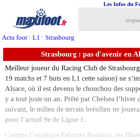
Les Infos du F
05/02
Barça
: Szczesny, l'annonce de Flick
emplac
05/02
Rayados
: Sergio Ramos, les détails d
>
>
Actu foot
L1
Strasbourg
05/02
Lyon
: une offre refusée pour Mata
Strasbourg : pas d'avenir en A
05/02
Nantes
: un choix évident pour Coquel
Meilleur joueur du Racing Club de Strasbour
05/02
PSG
: Naples justifie le départ de Kva
19 matchs et 7 buts en L1 cette saison) ne s’in
Alsace, où il est devenu le chouchou des suppo
05/02
Divers
: Kurzawa, finalement le Portu
y a tout juste un an. Prêté par Chelsea l’hiver 
suivant, le milieu de terrain brésilien ne jouer
05/02
Man City
: plus dépensier que la L1 c
pour l’actuel 9e de Ligue 1.
05/02
Lyon
: départ avorté, compensation po
Comme l’explique Fabrizio Romano, les Blues 