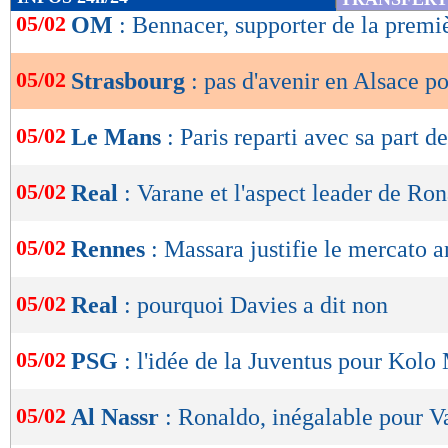
de
05/02
OM
: Bennacer, supporter de la premi
lecture
05/02
Strasbourg
: pas d'avenir en Alsace p
OK
05/02
Le Mans
: Paris reparti avec sa part de
05/02
Real
: Varane et l'aspect leader de Ro
05/02
Rennes
: Massara justifie le mercato 
05/02
Real
: pourquoi Davies a dit non
05/02
PSG
: l'idée de la Juventus pour Kolo
05/02
Al Nassr
: Ronaldo, inégalable pour V