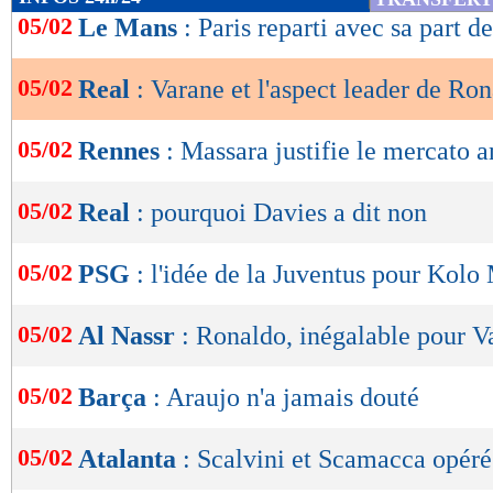
de
05/02
Le Mans
: Paris reparti avec sa part de
lecture
05/02
Real
: Varane et l'aspect leader de Ro
OK
05/02
Rennes
: Massara justifie le mercato 
05/02
Real
: pourquoi Davies a dit non
05/02
PSG
: l'idée de la Juventus pour Kolo
05/02
Al Nassr
: Ronaldo, inégalable pour V
05/02
Barça
: Araujo n'a jamais douté
05/02
Atalanta
: Scalvini et Scamacca opéré