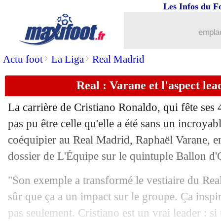
Les Infos du F
05/02
Lyon
: une offre refusée pour Mata
emplac
05/02
Nantes
: un choix évident pour Coquel
>
>
Actu foot
La Liga
Real Madrid
05/02
PSG
: Naples justifie le départ de Kva
Real : Varane et l'aspect le
05/02
Divers
: Kurzawa, finalement le Portu
La carrière de Cristiano Ronaldo, qui fête ses 
05/02
Man City
: plus dépensier que la L1 c
pas pu être celle qu'elle a été sans un incroya
coéquipier au Real Madrid, Raphaël Varane, e
05/02
Lyon
: départ avorté, compensation po
dossier de L'Équipe sur le quintuple Ballon d'
05/02
Man City
: Guardiola déçu par Walke
"Son exemple a transformé le vestiaire du Real 
sûr que ça a un impact sur le groupe. Ça inspir
05/02
Real
: arbitrage, les moqueries de Piq
pas seulement. Cristiano est un vrai leader : si