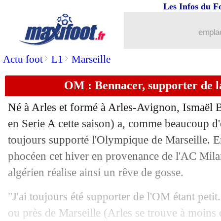
Les Infos du F
05/02
Le Havre
: Targhalline rejoint Feyeno
emplac
05/02
Barça
: Szczesny, l'annonce de Flick
>
>
Actu foot
L1
Marseille
05/02
Rayados
: Sergio Ramos, les détails d
OM : Bennacer, supporter de l
05/02
Lyon
: une offre refusée pour Mata
Né à Arles et formé à Arles-Avignon, Ismaël 
05/02
Nantes
: un choix évident pour Coquel
en Serie A cette saison) a, comme beaucoup d'e
toujours supporté l'Olympique de Marseille. En
05/02
PSG
: Naples justifie le départ de Kva
phocéen cet hiver en provenance de l'AC Milan,
algérien réalise ainsi un rêve de gosse.
05/02
Divers
: Kurzawa, finalement le Portu
"J'ai toujours été supporter de l'OM étant peti
05/02
Man City
: plus dépensier que la L1 c
ou près de Marseille (Arles se trouve à moins d