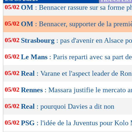
de
05/02
OM
: Bennacer rassure sur sa forme p
lecture
05/02
OM
: Bennacer, supporter de la premi
OK
05/02
Strasbourg
: pas d'avenir en Alsace p
05/02
Le Mans
: Paris reparti avec sa part de
05/02
Real
: Varane et l'aspect leader de Ro
05/02
Rennes
: Massara justifie le mercato 
05/02
Real
: pourquoi Davies a dit non
05/02
PSG
: l'idée de la Juventus pour Kolo