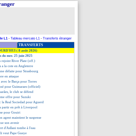
tranger
de L1
-
Tableau mercato L1
-
Transferts étranger
TRANSFERTS
OURD'HUI ( 8 août 2026)
es du mer. 25 juin 2025
 rejoint River Plate (off.)
 a la cote en Angleterre
une défaite pour Strasbourg
ore en attaque
e avec le Barça pour Torres
igné pour Guimaraes (officiel)
arães, le club se défend
ème offre pour Suzuki
c la Real Sociedad pour Aguerd
a partir en prêt à Liverpool
se pour Gouiri
on agent maintient le suspense
que son avenir
fert d'Asllani tombe à l'eau
hli veut Pape Gueye