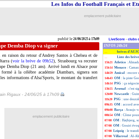
Les Infos du Football Français et E
emplacement publicitaire
publié le
24/06/2025 à 17h09
LiveScore
-
clubs 
ape Demba Diop va signer
INFOS 24h/24
brèves d'AUJ
...
eu en raison du retour d'Andrey Santos à Chelsea et de
Liste des brèv
...
Diarra (
voir la brève de 09h52
), Strasbourg va recruter
Atletico
: Almada
15h21
Pape Demba Diop (21 ans). Arrivé lundi en Alsace pour
Monaco
: Camara
15h14
s, formé à la célèbre académie Diambars, signera son
Amical
: encore 
14h59
les informations d'Alsa'Sports, le montant du transfert
OM
: la piste Go
14h43
PSG
: ça négoci
14h14
Arsenal
: c'est s
13h55
in Rigaux - 24/06/25 à 17h09
Newcastle
: Guim
12h00
PSG
: une deuxi
11h20
OM
: accord ave
09h35
Barça
: Araujo v
09h08
OM
: Côme pous
08h54
emplacement publicitaire
OM
: Højbjerg, s
07/08
OM
: Gouiri évo
07/08
Leipzig
: le trans
07/08
Villarreal
: Al-A
07/08