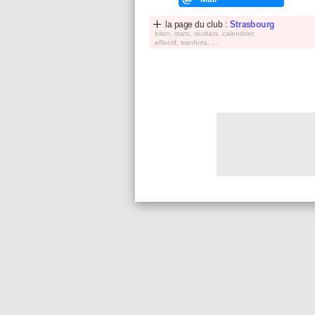
la page du club :
Strasbourg
bilan, stats, réultats, calendrier,
effectif, tranferts, ...