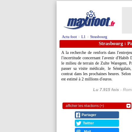
Actu foot
L1
Strasbourg
>
>
Strasbourg : P
A la recherche de renforts dans l'entrej
l'incertitude concernant l'avenir d'Habib 
le milieu de terrain de Zulte Waregem, 
passer sa visite médicale, le Sénégalai
contrat dans les prochaines heures. Selon 
est estimé à 2 millions d'euros.
Lu 7.915 fois
- Roma
afficher les réactions (+)
Partager
Twitter
Mail