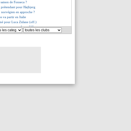
e saison de Fonseca ?
 prétendant pour Højbjerg
n norvégien en approche ?
s va partir en Italie
igné pour Luca Zidane (off.)
 en route pour Aston Villa
êté à Getafe (officiel)
igner en Croatie
vise Gabriel Jesus
o prêté à la Fiorentina (off.)
d avec le Barça pour Rodri ?
prolongé (officiel)
 a convaincu (officiel)
g signe pour 4 ans (officiel)
 va proposer 115 M€ pour Barcola
x pistes se détachent
Zidane va changer de club
rès clair sur son futur
plan B de Naples
es a signé son contrat
on Chypre pour Duverne
plaçant d'Akliouche en approche
ir signe au Celta (officiel)
Fernandez pour l'après-Rodri ?
n Monaco pour Lukaku !
 a été approché