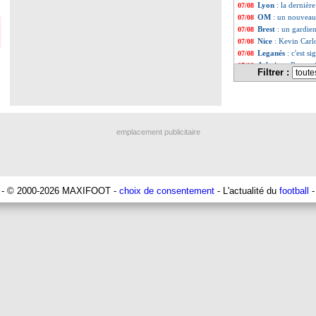
Lyon
: la dernièr
07/08
OM
: un nouveau
07/08
Brest
: un gardie
07/08
Nice
: Kevin Carlo
07/08
Leganés
: c'est s
07/08
Atletico
: Ruggeri
07/08
Filtrer :
Lyon
: Mangala pr
07/08
PSG
: Nsoki va s
07/08
Arsenal
: Naples 
07/08
Real
: Mastantuon
07/08
Man City
: accor
07/08
emplacement publicitaire
Rennes
: Haise a 
07/08
Palace
: Tomiyasu
07/08
TFC
: Sion Oppon
07/08
PSG
: Liverpool
07/08
PSG
: Mbaye, deu
07/08
- © 2000-2026 MAXIFOOT -
choix de consentement
- L'actualité du
football
-
Grenade
: Luca 
07/08
Juve
: Zhegrova t
07/08
OM
: Aguerd, le 
07/08
Arsenal
: Guimarã
07/08
Nantes
: directi
07/08
Monaco
: le rem
07/08
Man Utd
: Bayind
07/08
Man City
: Enzo 
07/08
Naples
: l'optio
07/08
OM
: Lucas Perri
07/08