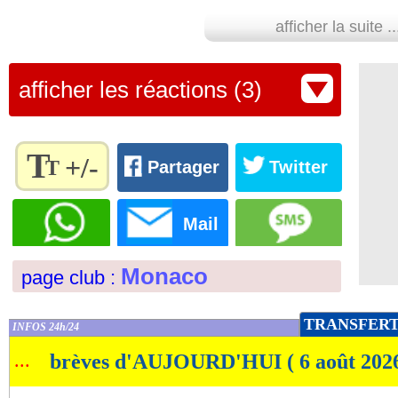
afficher la suite ..
afficher les réactions (3)
T
+/-
T
Partager
Twitter
Règlez la
taille du
Mail
texte
pour
Monaco
page club :
l'adapter
à vos
préférences
TRANSFER
INFOS 24h/24
de
...
brèves d'AUJOURD'HUI ( 6 août 202
lecture