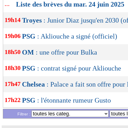
OK
...
Liste des brèves du mar. 24 juin 2025
19h14
Troyes
: Junior Diaz jusqu'en 2030 (of
19h06
PSG
: Akliouche a signé (officiel)
18h50
OM
: une offre pour Bulka
18h30
PSG
: contrat signé pour Akliouche
17h47
Chelsea
: Palace a fait son offre pour
17h22
PSG
: l'étonnante rumeur Gusto
Filtrer :
17h10
Bologne
: Dallinga est sur le marché