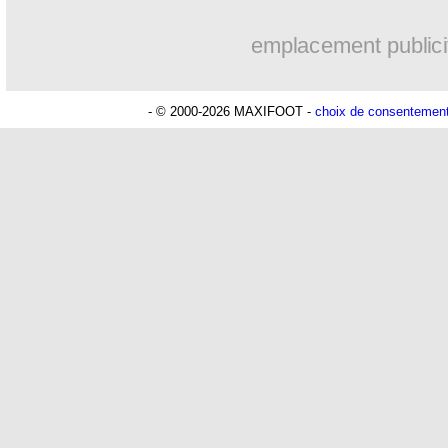
16h59
OM
: accord trouvé avec Man City po
emplacement publici
16h53
OM
: Medina vers Leverkusen pour 
- © 2000-2026 MAXIFOOT -
choix de consentemen
16h45
Uruguay
: Forlan nommé sélectionneu
16h34
Séville
: Juanlu signe à Bournemouth (
16h04
Real
: Diomandé pour 140 M€ ! (offic
15h50
Man City
: Rodri préfère le Barça au 
15h40
Rennes
: Aït Boudlal veut rejoindre 
15h18
Aston Villa
: Liverpool cible aussi K