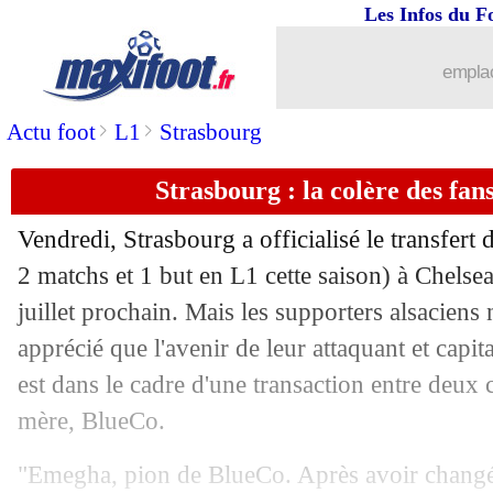
Les Infos du F
...
brèves d'AUJOURD'HUI ( 9 août 202
emplac
...
Liste des brèves du lun. 15 septembre
>
>
Actu foot
L1
Strasbourg
14/09
L1
: le classement des buteurs
Strasbourg : la colère des fa
14/09
Rennes
: Beye rend hommage à Samb
Vendredi, Strasbourg a officialisé le transfer
14/09
Rennes
: l'enflammade, Rongier met e
2 matchs et 1 but en L1 cette saison) à Chelsea,
juillet prochain. Mais les supporters alsaciens
14/09
Lyon
: Mata en colère contre l'arbitra
apprécié que l'avenir de leur attaquant et capita
est dans le cadre d'une transaction entre deu
14/09
VIDEO
: Rouault, le miraculé
mère, BlueCo.
14/09
Lyon
: le break raté, le regret de Tolis
"Emegha, pion de BlueCo. Après avoir changé 