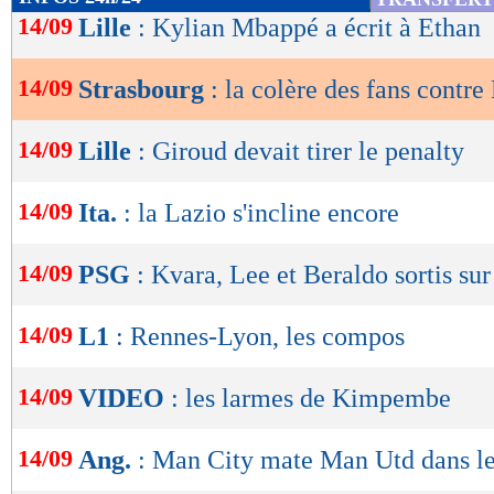
de
14/09
Lille
: Kylian Mbappé a écrit à Ethan
lecture
14/09
Strasbourg
: la colère des fans contr
OK
14/09
Lille
: Giroud devait tirer le penalty
14/09
Ita.
: la Lazio s'incline encore
14/09
PSG
: Kvara, Lee et Beraldo sortis sur
14/09
L1
: Rennes-Lyon, les compos
14/09
VIDEO
: les larmes de Kimpembe
14/09
Ang.
: Man City mate Man Utd dans l