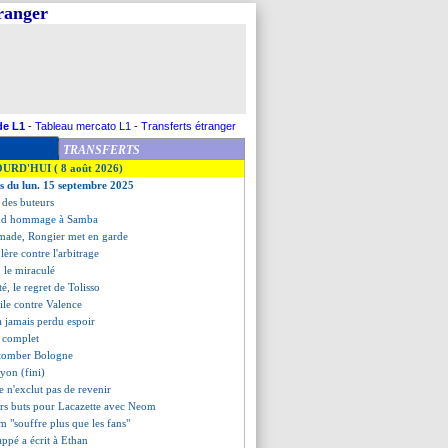
tranger
de L1
-
Tableau mercato L1
-
Transferts étranger
TRANSFERTS
OURD'HUI ( 8 août 2026)
es du lun. 15 septembre 2025
t des buteurs
end hommage à Samba
mmade, Rongier met en garde
lère contre l'arbitrage
, le miraculé
té, le regret de Tolisso
cile contre Valence
a jamais perdu espoir
t complet
t tomber Bologne
yon (fini)
 n'exclut pas de revenir
ers buts pour Lacazette avec Neom
m "souffre plus que les fans"
ppé a écrit à Ethan