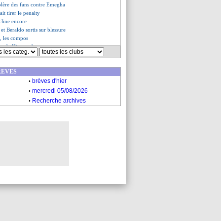
colère des fans contre Emegha
it tirer le penalty
ncline encore
et Beraldo sortis sur blessure
, les compos
rmes de Kimpembe
mate Man Utd dans le derby
ers (fini)
REVES
-0 Le Havre (fini)
.
is FC (fini)
brèves d'hier
.
Lens (fini)
mercredi 05/08/2026
o, les explications d'Amorim
.
Recherche archives
-coté selon Deschamps
à 15 M€ refusée pour Cresswell
rend hommage à Mandanda
cartonne avant de jouer le PSG
'impose sur le fil !
louse (fini)
 Martin rebondit en L2 (off.)
FC, les compos
s, les compos
Le Havre, les compos
, les compos
 sous le charme de Madueke
e l'absence d'Haraldsson
lancé face à l'Atletico ?