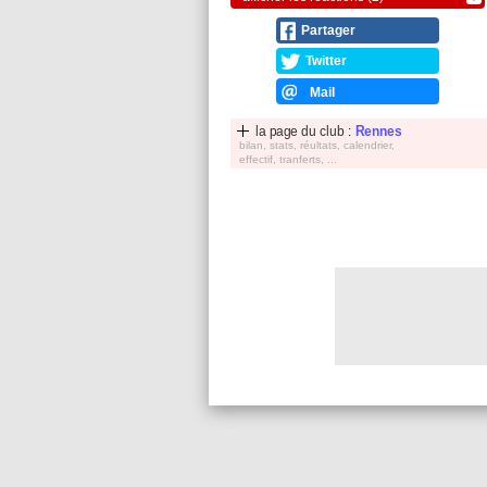
Partager
Twitter
Mail
la page du club :
Rennes
bilan, stats, réultats, calendrier,
effectif, tranferts, ...