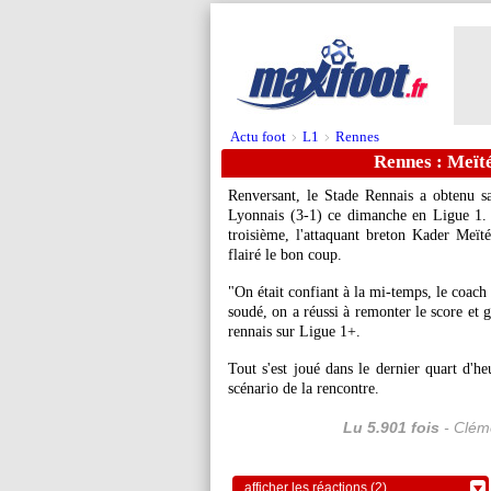
Actu foot
L1
Rennes
>
>
Rennes : Meïté
Renversant, le Stade Rennais a obtenu sa
Lyonnais (3-1) ce dimanche en Ligue 1. 
troisième, l'attaquant breton Kader
Meïté
flairé le bon coup.
"On était confiant à la mi-temps, le coach 
soudé, on a réussi à remonter le score et
rennais sur Ligue 1+.
Tout s'est joué dans le dernier quart d'h
scénario de la rencontre.
Lu 5.901 fois
- Cléme
afficher les réactions (2)