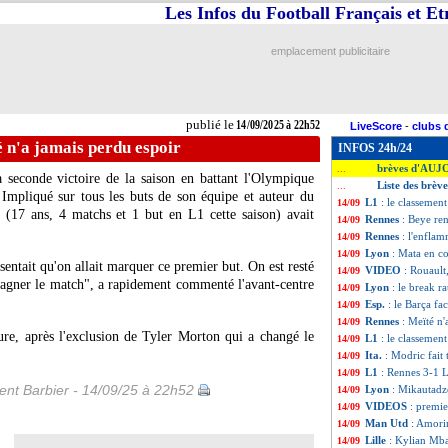
Les Infos du Football Français et E
emplacement publicitaire
publié le
14/09/2025 à 22h52
LiveScore
-
clubs 
 n'a jamais perdu espoir
INFOS 24h/24
brèves d'AUJ
...
 seconde victoire de la saison en battant l'Olympique
Liste des brèv
...
Impliqué sur tous les buts de son équipe et auteur du
L1
: le classemen
14/09
(17 ans, 4 matchs et 1 but en L1 cette saison) avait
Rennes
: Beye r
14/09
Rennes
: l'enfla
14/09
Lyon
: Mata en co
14/09
sentait qu'on allait marquer ce premier but. On est resté
VIDEO
: Rouault
14/09
 gagner le match", a rapidement commenté l'avant-centre
Lyon
: le break ra
14/09
Esp.
: le Barça fa
14/09
Rennes
: Meïté n'
14/09
eure, après l'exclusion de Tyler Morton qui a changé le
L1
: le classemen
14/09
Ita.
: Modric fai
14/09
L1
: Rennes 3-1 L
14/09
nt Barbier - 14/09/25 à 22h52
Lyon
: Mikautadze
14/09
VIDEOS
: premi
14/09
Man Utd
: Amori
14/09
Lille
: Kylian Mba
14/09