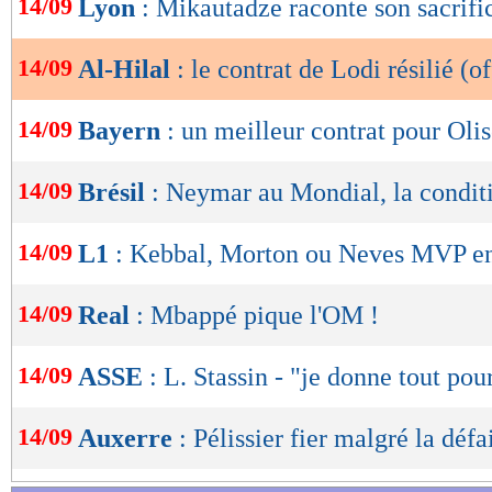
14/09
Lyon
: Mikautadze raconte son sacrifi
de
lecture
14/09
Al-Hilal
: le contrat de Lodi résilié (of
OK
14/09
Bayern
: un meilleur contrat pour Olis
14/09
Brésil
: Neymar au Mondial, la condit
14/09
L1
: Kebbal, Morton ou Neves MVP en
14/09
Real
: Mbappé pique l'OM !
14/09
ASSE
: L. Stassin - "je donne tout pou
14/09
Auxerre
: Pélissier fier malgré la défa
Lu 15.575 fois
- Clément Barbier 