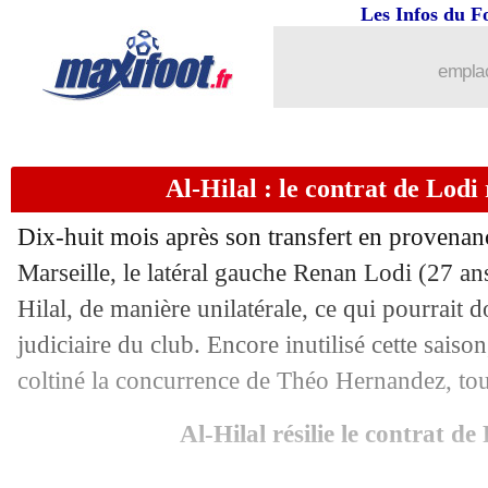
14/09
Divers
: Costil rend hommage à Mand
Les Infos du F
14/09
Ita.
: l'Atalanta cartonne avant de jou
emplac
14/09
Ang.
: Liverpool s'impose sur le fil !
Al-Hilal : le contrat de Lodi r
14/09
L1
: Lille 2-1 Toulouse (fini)
Dix-huit mois après son transfert en provena
14/09
Boulogne
: Jonas Martin rebondit en L
Marseille, le latéral gauche Renan Lodi (27 ans)
Hilal, de manière unilatérale, ce qui pourrait
14/09
L1
: Brest-Paris FC, les compos
judiciaire du club. Encore inutilisé cette saison,
14/09
L1
: Paris SG-Lens, les compos
coltiné la concurrence de Théo Hernandez, tout
Al-Hilal résilie le contrat d
14/09
L1
: Strasbourg-Le Havre, les compos