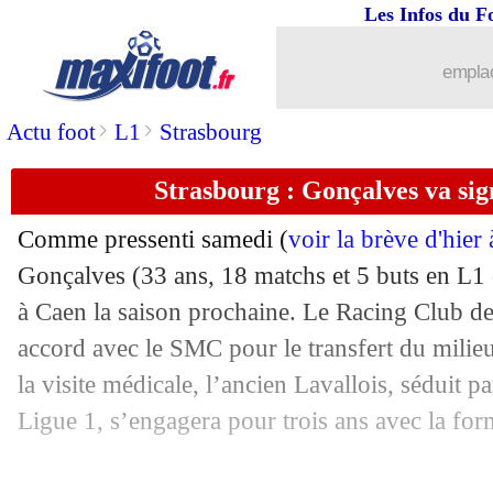
Les Infos du F
23/06
CAN
: le Maroc s'impose sur le fil !
emplac
23/06
CdM (f)
: les Bleues invaincues face a
>
>
Actu foot
L1
Strasbourg
23/06
OM
: les maillots extérieur et third 2
Strasbourg : Gonçalves va sign
23/06
PSG
: Cavani croit en Tuchel
Comme pressenti samedi (
voir la brève d'hier
23/06
CdM (f)
: les Bleues, Lizarazu attend 
Gonçalves
(33 ans, 18 matchs et 5 buts en L1 
à Caen la saison prochaine. Le Racing Club d
23/06
PSG
: Al-Khelaïfi réagit au départ de
accord avec le SMC pour le transfert du milieu
la visite médicale, l’ancien Lavallois, séduit p
23/06
EdF (f)
: Asseyi préférée à Thiney ?
Ligue 1, s’engagera pour trois ans avec la for
23/06
RD Congo
: les excuses des joueurs