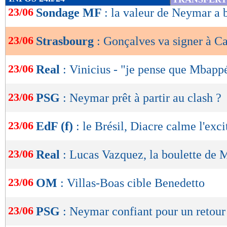
de
23/06
Sondage MF
: la valeur de Neymar a b
lecture
23/06
Strasbourg
: Gonçalves va signer à Ca
OK
23/06
Real
: Vinicius - "je pense que Mbapp
23/06
PSG
: Neymar prêt à partir au clash ?
23/06
EdF (f)
: le Brésil, Diacre calme l'exci
23/06
Real
: Lucas Vazquez, la boulette de
23/06
OM
: Villas-Boas cible Benedetto
23/06
PSG
: Neymar confiant pour un retour