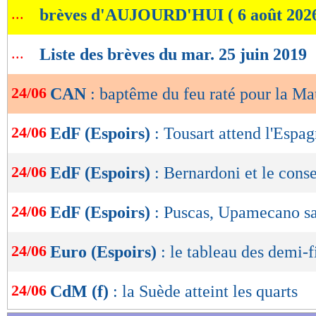
...
brèves d'AUJOURD'HUI ( 6 août 202
de
lecture
...
Liste des brèves du mar. 25 juin 2019
OK
24/06
CAN
: baptême du feu raté pour la Ma
24/06
EdF (Espoirs)
: Tousart attend l'Espa
24/06
EdF (Espoirs)
: Bernardoni et le con
24/06
EdF (Espoirs)
: Puscas, Upamecano s
24/06
Euro (Espoirs)
: le tableau des demi-f
24/06
CdM (f)
: la Suède atteint les quarts