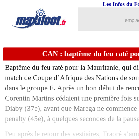
Les Infos du F
emplac
CAN : baptême du feu raté po
Baptême du feu raté pour la Mauritanie, qui di
match de Coupe d’Afrique des Nations de son h
dans le groupe E. Après un bon début de renc
Corentin Martins cédaient une première fois s
Diaby (37e), avant que Marega ne commence à 
penalty (45e), à quelques secondes de la pau
Peu après le retour des vestiaires, Traoré s’am