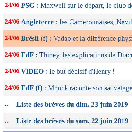
24/06
PSG
: Maxwell sur le départ, le club 
de
lecture
24/06
Angleterre
: les Camerounaises, Nevil
OK
24/06
Brésil (f)
: Vadao et la différence phy
24/06
EdF
: Thiney, les explications de Diac
24/06
VIDEO
: le but décisif d'Henry !
24/06
EdF (f)
: Mbock raconte son sauvetag
...
Liste des brèves du dim. 23 juin 2019
...
Liste des brèves du sam. 22 juin 2019