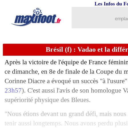
Les Infos du F
24/06
Rennes
: Koubek à Porto, ça chauffe !
emplac
24/06
Milan
: San Siro va bien disparaître
24/06
Real
: Ceballos, prix fixé à 50 M€ !
Brésil (f) : Vadao et la diff
24/06
Naples
: Allan calme la rumeur PSG
Après la victoire de l'équipe de France féminin
24/06
Rennes
: un intérêt pour Emre Mor ?
ce dimanche, en 8e de finale de la Coupe du m
Corinne Diacre a évoqué un succès "à l'usure"
24/06
Man Utd
: une offre pour Maguire, mai
23h57
). C'est aussi l'avis de son homologue V
supériorité physique des Bleues.
24/06
PSG
: 75 M€ pour Milinkovic-Savic ?
"Nous étions devant un grand défi, mais nous 
24/06
Toulouse
: Vainqueur en approche
tenir aussi longtemps. Nous avons perdu plusi