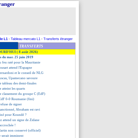
tranger
de L1
-
Tableau mercato L1
-
Transferts étranger
TRANSFERTS
OURD'HUI ( 8 août 2026)
es du mar. 25 juin 2019
u feu raté pour la Mauritanie
ousart attend l'Espagne
Bernardoni et le conseil de NLG
Puscas, Upamecano savoure
le tableau des demi-finales
e atteint les quarts
le classement du groupe C (EdF)
EdF 0-0 Roumanie (fini)
refuse de signer
 sanctionné, Abraham est ravi
 fixé pour Koundé ?
ez attend un signe de Zidane
 accrochée !
artin non conservé (officiel)
 serait imminent