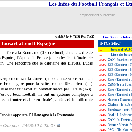
Les Infos du Football Français et E
emplacement publicitaire
publié le
24/06/2019 à 23h37
LiveScore
-
clubs 
 Tousart attend l'Espagne
INFOS 24h/24
brèves d'AUJ
...
eur face à la Roumanie (0-0) ce lundi, dans le cadre de
Liste des brèv
...
 Espoirs, l’équipe de France jouera les demi-finales de
CAN
: baptême d
24/06
uin. Une rencontre que le capitaine des Bleuets, Lucas
EdF (Espoirs)
: T
24/06
EdF (Espoirs)
: 
24/06
EdF (Espoirs)
: 
24/06
hysiquement sur la durée, ça nous a servi ce soir. On
Euro (Espoirs)
: 
24/06
de bon augure pour la suite, on ne lâche rien. (…)
CdM (f)
: la Suèd
24/06
s se sont fait avoir au premier match par l’Italie (1-3),
Euro (Espoirs)
: 
24/06
C’est du beau football, ils ont un système compliqué à
Euro (Espoirs)
: 
24/06
es affronter et aller en finale", a déclaré le milieu de
Nantes
: Nguette 
24/06
Chelsea
: le club
24/06
Bordeaux
: prix
24/06
o Espoirs opposera l'Allemagne à la Roumanie.
Real
: J. Rodrigu
24/06
CAN
: la Tunisie
24/06
Reims
: Marvin M
es Campos - 24/06/19 à 23h37
24/06
PSG
: Nkunku, ce
24/06