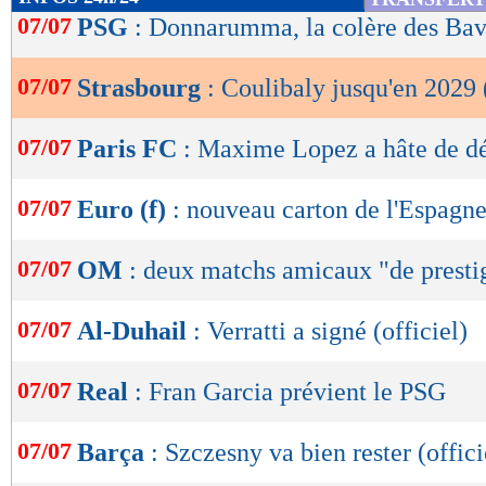
de
07/07
PSG
: Donnarumma, la colère des Bav
lecture
07/07
Strasbourg
: Coulibaly jusqu'en 2029 (
OK
07/07
Paris FC
: Maxime Lopez a hâte de dé
07/07
Euro (f)
: nouveau carton de l'Espagn
07/07
OM
: deux matchs amicaux "de presti
07/07
Al-Duhail
: Verratti a signé (officiel)
07/07
Real
: Fran Garcia prévient le PSG
07/07
Barça
: Szczesny va bien rester (offici