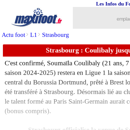
Les Infos du F
emplac
>
>
Actu foot
L1
Strasbourg
Strasbourg : Coulibaly jusqu
C'est confirmé,
Soumaïla Coulibaly
(21 ans, 7
saison 2024-2025) restera en Ligue 1 la saiso
central du Borussia Dortmund, prêté à Brest lo
été transféré à Strasbourg. Désormais lié au c
le talent formé au Paris Saint-Germain aurait c
(bonus compris).
Strasbourg officialise la venue de 