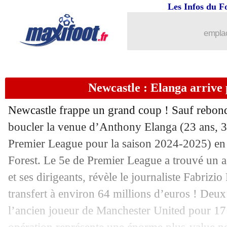
Les Infos du F
emplac
Newcastle : Elanga arrive
Newcastle frappe un grand coup ! Sauf rebon
boucler la venue d’
Anthony Elanga
(23 ans, 3
Premier League pour la saison 2024-2025) e
Forest. Le 5e de Premier League a trouvé un ac
et ses dirigeants, révèle le journaliste Fabri
transfert à environ 64 millions d’euros ! Deux 
l’ancien joueur de Manchester United pour 17 