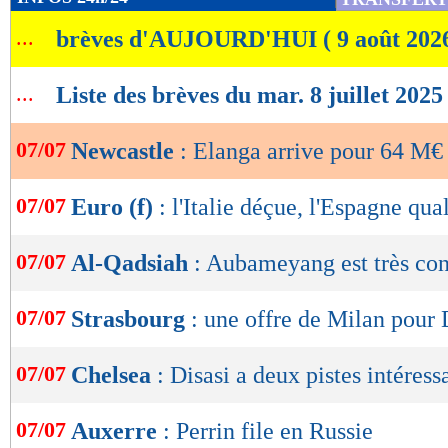
de
...
brèves d'AUJOURD'HUI ( 9 août 202
lecture
OK
...
Liste des brèves du mar. 8 juillet 2025
07/07
Newcastle
: Elanga arrive pour 64 M€ 
07/07
Euro (f)
: l'Italie déçue, l'Espagne qua
07/07
Al-Qadsiah
: Aubameyang est très co
07/07
Strasbourg
: une offre de Milan pour
07/07
Chelsea
: Disasi a deux pistes intéress
07/07
Auxerre
: Perrin file en Russie