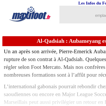
Les Infos du F
emplac
Al-Qadsiah : Aubameyang est
Un an après son arrivée, Pierre-Emerick Auba
rupture de son contrat à Al-Qadsiah. Quelques 
régler selon Foot Mercato. Mais nos confrères 
nombreuses formations sont à l’affût pour récu
L’international gabonais pourrait rebondir che
saoudiennes ou encore en Major League Socce
Marseillais peut aussi privilégier un retour en