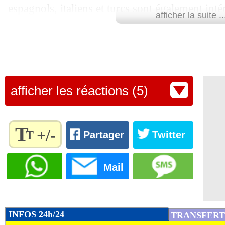
espagnols, italiens et turcs sont également in
afficher la suite ..
pensionnaires de Ligue 1 !
Après une belle saison en Saudi Pro League (1
en 32 matchs), Aubameyang aura l’embarras d
Lu 20.601 fois
- Eric Bethsy - 
afficher les réactions (5)
T
+/-
T
Partager
Twitter
Règlez la
taille du
Mail
texte
pour
l'adapter
à vos
INFOS 24h/24
TRANSFERT
préférences