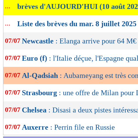
...
brèves d'AUJOURD'HUI (10 août 202
de
lecture
...
Liste des brèves du mar. 8 juillet 2025
OK
07/07
Newcastle
: Elanga arrive pour 64 M€ 
07/07
Euro (f)
: l'Italie déçue, l'Espagne qua
07/07
Al-Qadsiah
: Aubameyang est très co
07/07
Strasbourg
: une offre de Milan pour
07/07
Chelsea
: Disasi a deux pistes intéress
07/07
Auxerre
: Perrin file en Russie