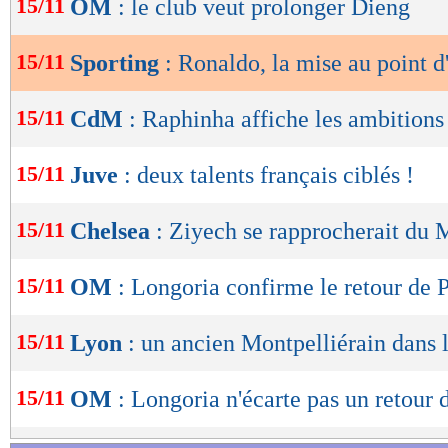
15/11
OM
: le club veut prolonger Dieng
de
lecture
15/11
Sporting
: Ronaldo, la mise au point
OK
15/11
CdM
: Raphinha affiche les ambitions
15/11
Juve
: deux talents français ciblés !
15/11
Chelsea
: Ziyech se rapprocherait du
15/11
OM
: Longoria confirme le retour de P
15/11
Lyon
: un ancien Montpelliérain dans l
15/11
OM
: Longoria n'écarte pas un retour