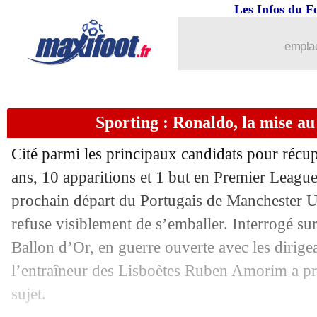
15/11
Milan
: le père de Leao met la pressio
Les Infos du F
15/11
PSG
: le mercato d'hiver, Galtier en at
emplac
15/11
EdF
: Benzema, Camavinga le voit m
Sporting : Ronaldo, la mise a
15/11
Man Utd
: Varane s'exprime sur Rona
Cité parmi les principaux candidats pour récu
15/11
PSG
: Mbappé au-dessus du club ? Galt
ans, 10 apparitions et 1 but en Premier League
prochain départ du Portugais de Manchester Un
15/11
Lens
: Le Cardinal en joker (officiel)
refuse visiblement de s’emballer. Interrogé sur
15/11
VIDEO
: Nkunku touché à l'entraînem
Ballon d’Or, en guerre ouverte avec les dirig
l’entraîneur des Lisboètes Ruben Amorim a pri
15/11
Portugal
: CR7, Fernandes rigole des
sujet.