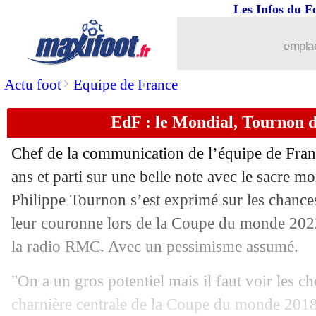
15/11
Portugal
: CR7, Fernandes rigole des
Les Infos du F
15/11
PSG
: Galtier ne doute pas de sa légit
emplac
15/11
Sénégal
: Mané absent au début du Mo
>
Actu foot
Equipe de France
EdF : le Mondial, Tournon d
15/11
Barça
: Laporta répond encore sur Me
Chef de la communication de l’équipe de Fran
15/11
PSG
: Galtier juge la MNM
ans et parti sur une belle note avec le sacre m
Philippe Tournon s’est exprimé sur les chance
15/11
OM
: Longoria ne regrette pas le dépa
leur couronne lors de la Coupe du monde 2022
15/11
Man City
: P. Guardiola - "Mendy, pas
la radio RMC. Avec un pessimisme assumé.
"On a un gros potentiel mais il faut voir les c
15/11
OM
: Tudor n'a jamais été en danger
charnière centrale de la Coupe du monde 2018 