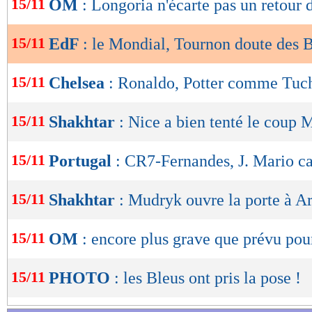
15/11
OM
: Longoria n'écarte pas un retour
de
lecture
15/11
EdF
: le Mondial, Tournon doute des 
OK
15/11
Chelsea
: Ronaldo, Potter comme Tuch
15/11
Shakhtar
: Nice a bien tenté le coup
15/11
Portugal
: CR7-Fernandes, J. Mario ca
15/11
Shakhtar
: Mudryk ouvre la porte à A
15/11
OM
: encore plus grave que prévu pou
15/11
PHOTO
: les Bleus ont pris la pose !