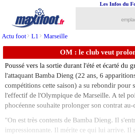
Les Infos du F
15/11
EdF
: la mise au point de Benzema su
emplac
15/11
Milan
: le père de Leao met la pressio
>
>
Actu foot
L1
Marseille
15/11
PSG
: le mercato d'hiver, Galtier en at
OM : le club veut prolo
15/11
EdF
: Benzema, Camavinga le voit m
Poussé vers la sortie durant l'été et écarté du 
15/11
Man Utd
: Varane s'exprime sur Rona
l'attaquant Bamba Dieng (22 ans, 6 apparitions
compétitions cette saison) a su rebondir pour s
15/11
PSG
: Mbappé au-dessus du club ? Galt
l'effectif de l'Olympique de Marseille. A tel po
phocéenne souhaite prolonger son contrat au-d
15/11
Lens
: Le Cardinal en joker (officiel)
"On est très contents de Bamba Dieng. Il s'ent
15/11
VIDEO
: Nkunku touché à l'entraînem
impressionnante. Il mérite ce qui lui arrive. Il 