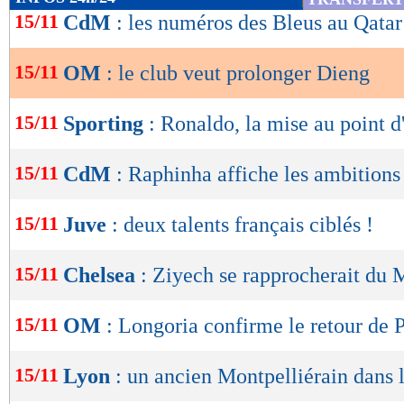
de
15/11
CdM
: les numéros des Bleus au Qatar
lecture
15/11
OM
: le club veut prolonger Dieng
OK
15/11
Sporting
: Ronaldo, la mise au point
15/11
CdM
: Raphinha affiche les ambitions
15/11
Juve
: deux talents français ciblés !
15/11
Chelsea
: Ziyech se rapprocherait du
15/11
OM
: Longoria confirme le retour de P
15/11
Lyon
: un ancien Montpelliérain dans l